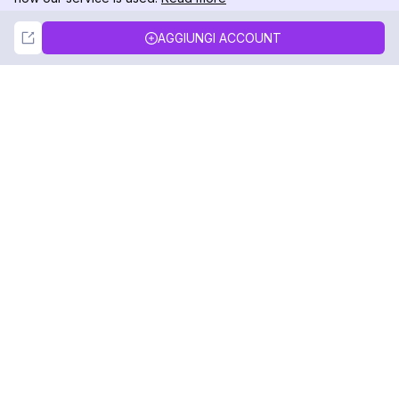
Not Now
Accept
AGGIUNGI ACCOUNT
DolphinRadar
Il tuo tracker di attività Instagram definitivo
Seguici
PRODOTTO
RISORSE
Esempio di Analisi
Registro delle Modifiche
Prezzi
Blog
Contattaci
Chi siamo