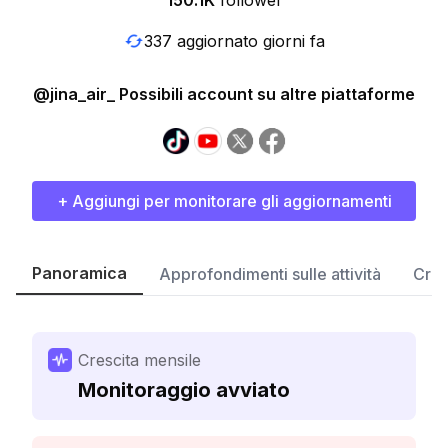
150.1K
follower
337 aggiornato giorni fa
@jina_air_ Possibili account su altre piattaforme
+ Aggiungi per monitorare gli aggiornamenti
Panoramica
Approfondimenti sulle attività
Cres
Crescita mensile
Monitoraggio avviato