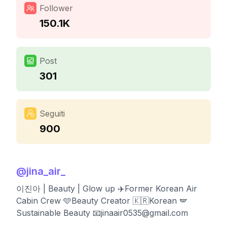
Follower
150.1K
Post
301
Seguiti
900
@
jina_air_
이진아 | Beauty | Glow up ✈️Former Korean Air
Cabin Crew 🩵Beauty Creator 🇰🇷Korean 🪽
Sustainable Beauty 📧
jinaair0535@gmail.com