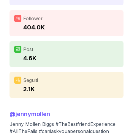
Follower
404.0K
Post
4.6K
Seguiti
2.1K
@
jennymollen
Jenny Mollen Biggs #TheBestfriendExperience
#AllTheFails #caniaskyouapersonalquestion