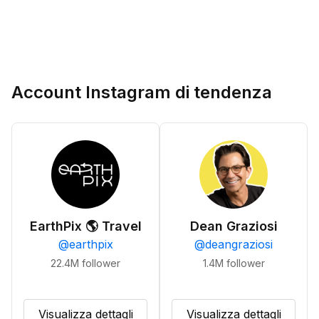
Account Instagram di tendenza
EarthPix 🌎 Travel
Dean Graziosi
@
earthpix
@
deangraziosi
22.4M
follower
1.4M
follower
Visualizza dettagli
Visualizza dettagli