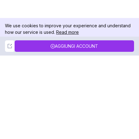
We use cookies to improve your experience and understand
how our service is used.
Read more
Not Now
Accept
AGGIUNGI ACCOUNT
DolphinRadar
Il tuo tracker di attività Instagram definitivo
Seguici