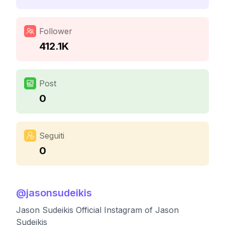
Follower
412.1K
Post
0
Seguiti
0
@
jasonsudeikis
Jason Sudeikis Official Instagram of Jason
Sudeikis