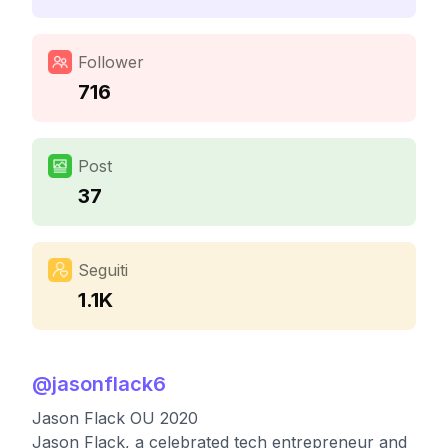
Follower
716
Post
37
Seguiti
1.1K
@
jasonflack6
Jason Flack OU 2020
Jason Flack, a celebrated tech entrepreneur and