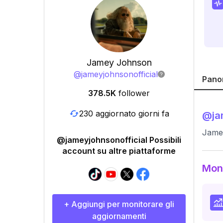
Jamey Johnson
@
jameyjohnsonofficial
Pano
378.5K
follower
230 aggiornato giorni fa
@
ja
Jamey
@jameyjohnsonofficial Possibili
account su altre piattaforme
Moni
+ Aggiungi per monitorare gli
aggiornamenti