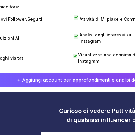
monitora:
ovi Follower/Seguiti
Attività di Mi piace e Com
Analisi degli interessi su
tuizioni AI
Instagram
Visualizzazione anonima di
oghi visitati
Instagram
+ Aggiungi account per approfondimenti e analisi de
Curioso di vedere l'attivi
di qualsiasi influencer 