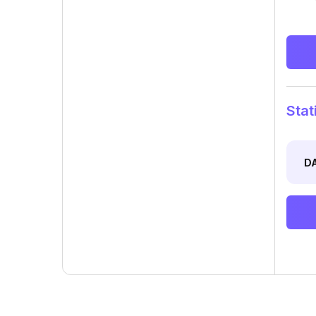
Stat
D