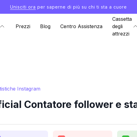
Unisciti ora
per saperne di più su chi ti sta a cuore
Cassetta
Prezzi
Blog
Centro Assistenza
degli
attrezzi
tistiche Instagram
ial Contatore follower e st