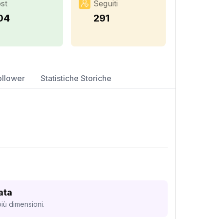
st
Seguiti
04
291
ollower
Statistiche Storiche
ata
iù dimensioni.