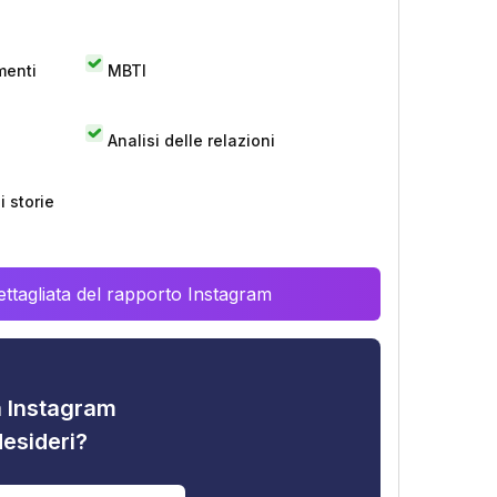
menti
MBTI
Analisi delle relazioni
 storie
ttagliata del rapporto Instagram
tà Instagram
desideri?