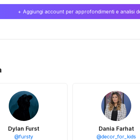
+ Aggiungi account per approfondimenti e analisi de
a
Dylan Furst
Dania Farhat
@
fursty
@
decor_for_kids