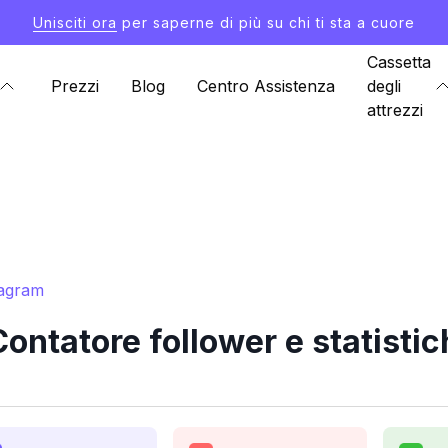
Unisciti ora
per saperne di più su chi ti sta a cuore
Cassetta
Prezzi
Blog
Centro Assistenza
degli
attrezzi
tagram
ontatore follower e statisti