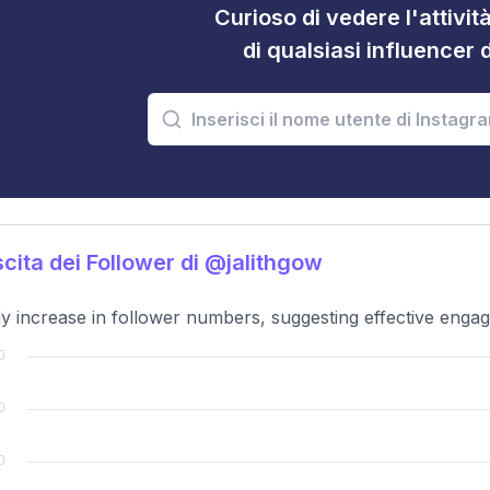
Curioso di vedere l'attivi
di qualsiasi influencer 
cita dei Follower di @jalithgow
y increase in follower numbers, suggesting effective enga