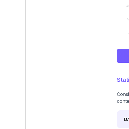
Stat
Consi
conte
D