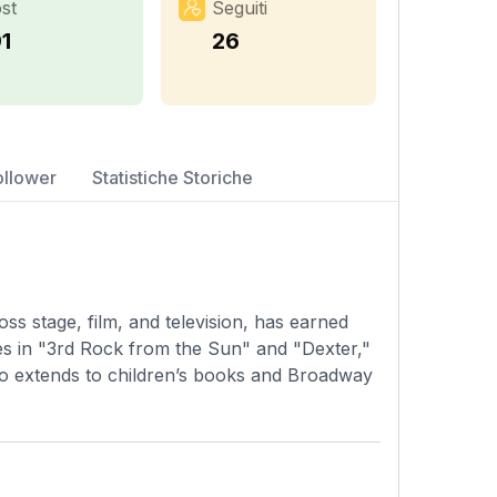
st
Seguiti
91
26
ollower
Statistiche Storiche
ss stage, film, and television, has earned
s in "3rd Rock from the Sun" and "Dexter,"
lso extends to children’s books and Broadway