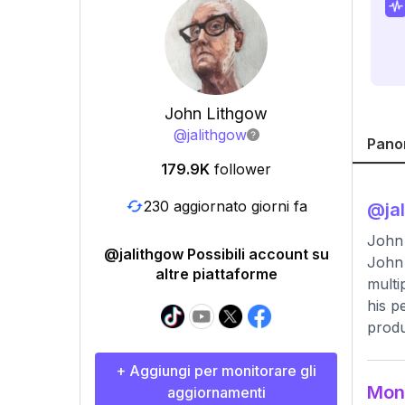
John Lithgow
@
jalithgow
Pano
179.9K
follower
230 aggiornato giorni fa
@
ja
John 
@jalithgow Possibili account su
John 
altre piattaforme
multi
his p
produ
+ Aggiungi per monitorare gli
Moni
aggiornamenti