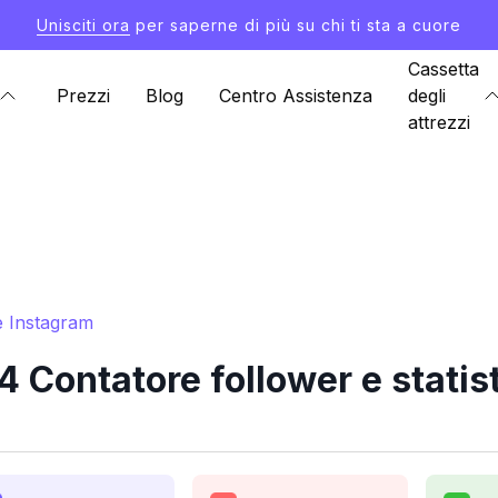
Unisciti ora
per saperne di più su chi ti sta a cuore
Cassetta
Prezzi
Blog
Centro Assistenza
degli
attrezzi
e Instagram
 Contatore follower e statis