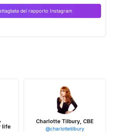
ttagliata del rapporto Instagram
•
Charlotte Tilbury, CBE
 life
@
charlottetilbury