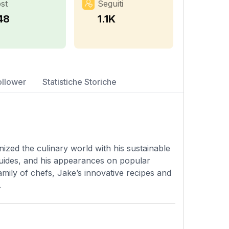
st
Seguiti
48
1.1K
ollower
Statistiche Storiche
ized the culinary world with his sustainable
Guides, and his appearances on popular
ily of chefs, Jake’s innovative recipes and
.