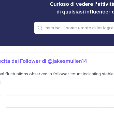
Curioso di vedere l'attivi
di qualsiasi influencer 
cita dei Follower di @jakesmullen14
al fluctuations observed in follower count indicating stab