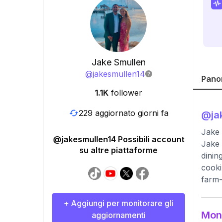
Jake Smullen
@
jakesmullen14
Pano
1.1K
follower
229 aggiornato giorni fa
@
ja
Jake
@jakesmullen14 Possibili account
Jake 
su altre piattaforme
dinin
cooki
farm-
+ Aggiungi per monitorare gli
Moni
aggiornamenti