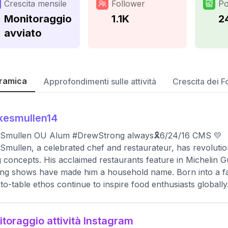
Crescita mensile
Follower
Po
Monitoraggio
1.1K
2
avviato
ramica
Approfondimenti sulle attività
Crescita dei F
kesmullen14
 Smullen OU Alum #DrewStrong always🎗6/24/16 CMS 💛
Smullen, a celebrated chef and restaurateur, has revolution
g concepts. His acclaimed restaurants feature in Michelin 
ng shows have made him a household name. Born into a fam
to-table ethos continue to inspire food enthusiasts globally
toraggio attività Instagram