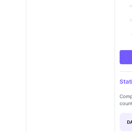
Stat
Compr
count
D