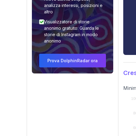
analizza interessi, posizioni e
altro
Visualizzatore di storie
anonimo gratuito: Guarda le
storie di Instagram in modo
anonimo
Prova DolphinRadar ora
Cres
Minim