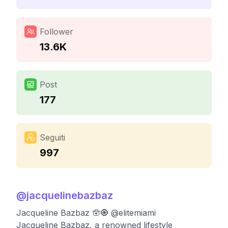
Follower
13.6K
Post
177
Seguiti
997
@
jacquelinebazbaz
Jacqueline Bazbaz 🪬🧿 @elitemiami
Jacqueline Bazbaz, a renowned lifestyle