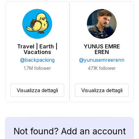
Travel | Earth |
YUNUS EMRE
Vacations
EREN
@
backpacking
@
yunusemreerenn
1.7M
follower
47.1K
follower
Visualizza dettagli
Visualizza dettagli
Not found? Add an account