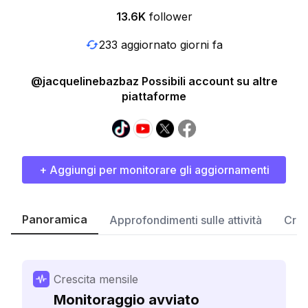
13.6K
follower
233 aggiornato giorni fa
@jacquelinebazbaz Possibili account su altre
piattaforme
+ Aggiungi per monitorare gli aggiornamenti
Panoramica
Approfondimenti sulle attività
Cres
Crescita mensile
Monitoraggio avviato