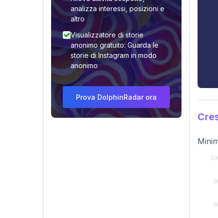
analizza interessi, posizioni e
altro
Visualizzatore di storie
anonimo gratuito: Guarda le
storie di Instagram in modo
anonimo
Prova DolphinRadar ora
Cres
Minim