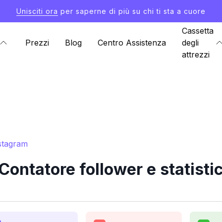
Unisciti ora
per saperne di più su chi ti sta a cuore
Cassetta
Prezzi
Blog
Centro Assistenza
degli
attrezzi
nstagram
ontatore follower e statist