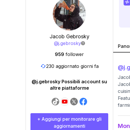
Jacob Gebrosky
@
j.gebrosky
Pano
959
follower
230 aggiornato giorni fa
@
j.
Jacob
@j.gebrosky Possibili account su
Jacob
altre piattaforme
cuisi
Featu
farmi
+ Aggiungi per monitorare gli
Moni
aggiornamenti