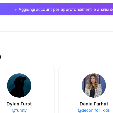
+ Aggiungi account per approfondimenti e analisi de
a
Dylan Furst
Dania Farhat
@
fursty
@
decor_for_kids