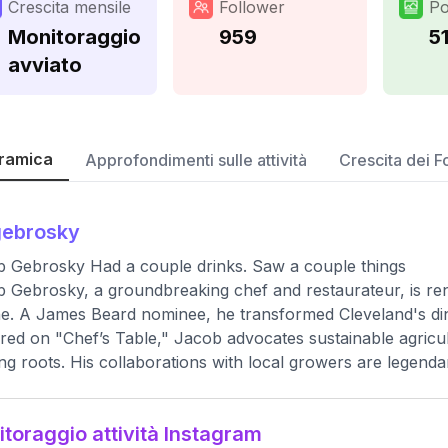
Crescita mensile
Follower
Po
Monitoraggio
959
5
avviato
ramica
Approfondimenti sulle attività
Crescita dei F
gebrosky
 Gebrosky Had a couple drinks. Saw a couple things
 Gebrosky, a groundbreaking chef and restaurateur, is ren
ne. A James Beard nominee, he transformed Cleveland's din
red on "Chef’s Table," Jacob advocates sustainable agricul
ng roots. His collaborations with local growers are legenda
toraggio attività Instagram