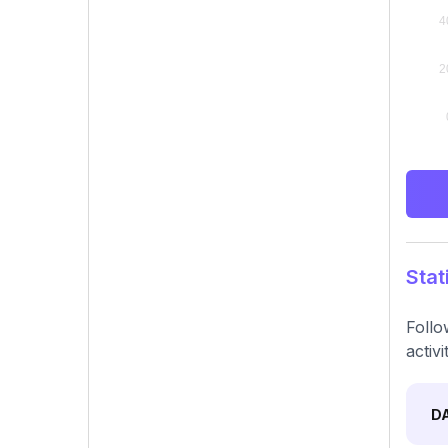
Stat
Follo
activ
D