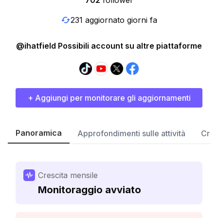
702
follower
231 aggiornato giorni fa
@ihatfield Possibili account su altre piattaforme
+ Aggiungi per monitorare gli aggiornamenti
Panoramica
Approfondimenti sulle attività
Cres
Crescita mensile
Monitoraggio avviato