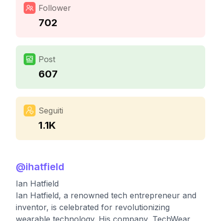
Follower
702
Post
607
Seguiti
1.1K
@
ihatfield
Ian Hatfield
Ian Hatfield, a renowned tech entrepreneur and
inventor, is celebrated for revolutionizing
wearable technology. His company, TechWear