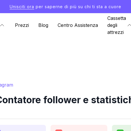
Unisciti ora
per saperne di più su chi ti sta a cuore
Cassetta
Prezzi
Blog
Centro Assistenza
degli
attrezzi
tagram
ntatore follower e statisti