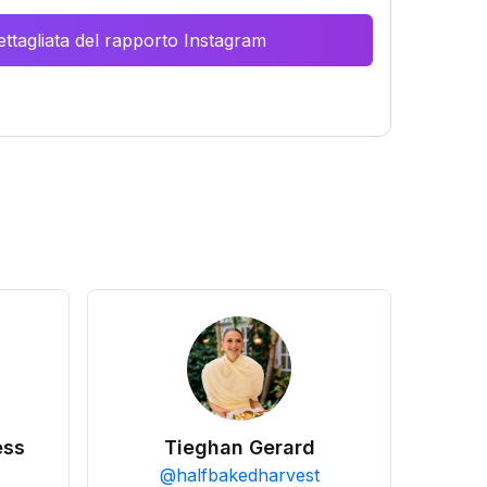
ttagliata del rapporto Instagram
ess
Tieghan Gerard
@
halfbakedharvest