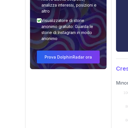
analizza interessi, posizioni e
altro
Visualizzatore di storie
anonimo gratuito: Guarda le
storie di Instagram in modo
anonimo
Prova DolphinRadar ora
Cres
Minor