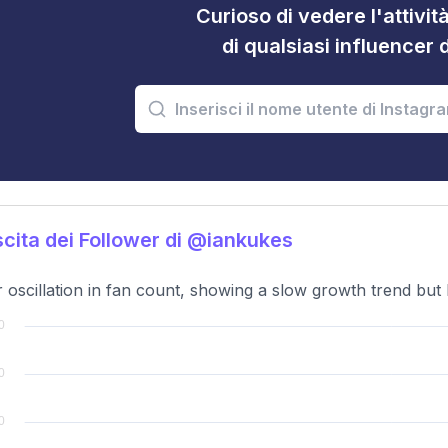
Curioso di vedere l'attivi
di qualsiasi influencer 
cita dei Follower di @iankukes
 oscillation in fan count, showing a slow growth trend but l