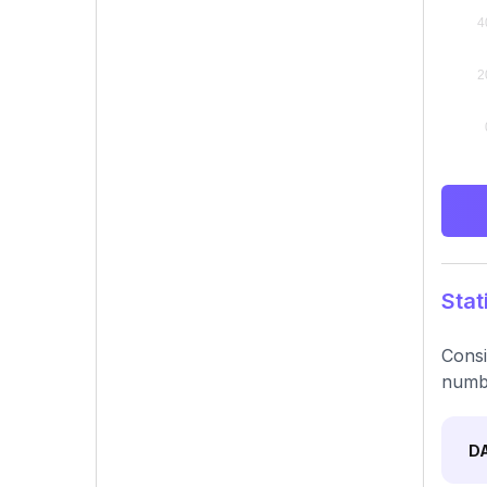
Stat
Consi
numbe
D