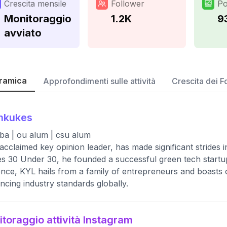
Crescita mensile
Follower
Po
Monitoraggio
1.2K
9
avviato
ramica
Approfondimenti sulle attività
Crescita dei F
nkukes
ba | ou alum | csu alum
acclaimed key opinion leader, has made significant strides i
s 30 Under 30, he founded a successful green tech startu
nce, KYL hails from a family of entrepreneurs and boasts c
encing industry standards globally.
toraggio attività Instagram