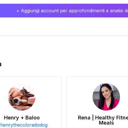
+ Aggiungi account per approfondimenti e analisi de
a
Henry + Baloo
Rena | Healthy Fitn
Meals
@
henrythecoloradodog