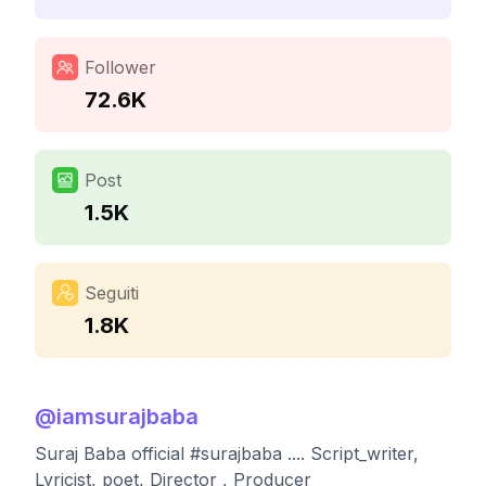
Follower
72.6K
Post
1.5K
Seguiti
1.8K
@
iamsurajbaba
Suraj Baba official #surajbaba .... Script_writer,
Lyricist, poet, Director , Producer