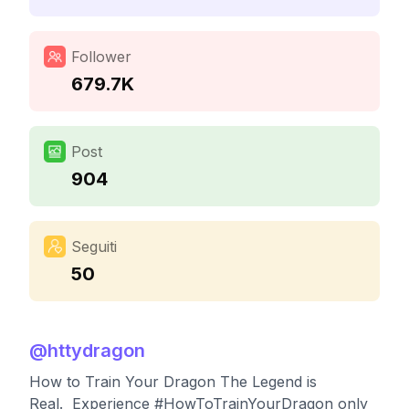
Follower
679.7K
Post
904
Seguiti
50
@
httydragon
How to Train Your Dragon The Legend is
Real. Experience #HowToTrainYourDragon only