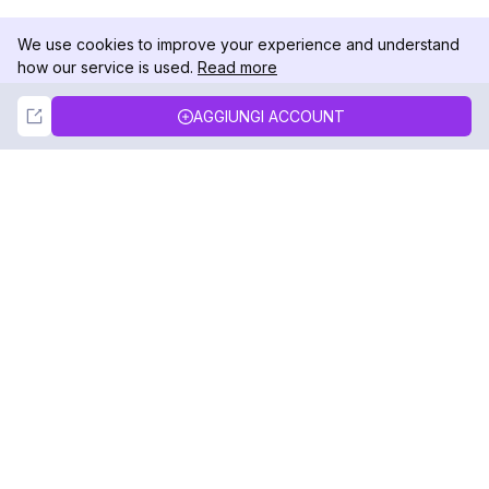
We use cookies to improve your experience and understand
how our service is used.
Read more
Not Now
Accept
AGGIUNGI ACCOUNT
DolphinRadar
Il tuo tracker di attività Instagram definitivo
Seguici
PRODOTTO
RISORSE
Esempio di Analisi
Registro delle Modifiche