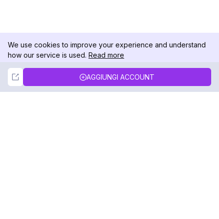
We use cookies to improve your experience and understand
how our service is used.
Read more
Not Now
Accept
AGGIUNGI ACCOUNT
DolphinRadar
Il tuo tracker di attività Instagram definitivo
Seguici