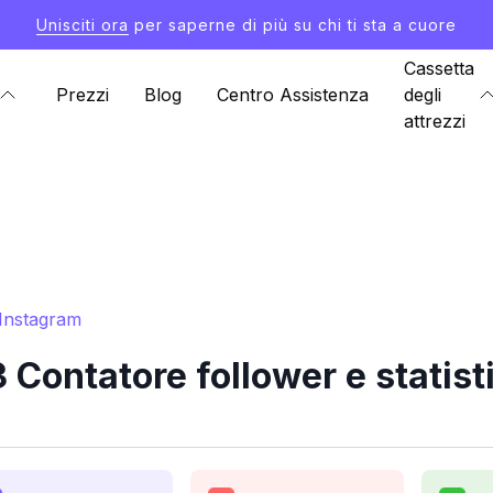
Unisciti ora
per saperne di più su chi ti sta a cuore
Cassetta
Prezzi
Blog
Centro Assistenza
degli
attrezzi
 Instagram
Contatore follower e statist