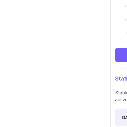
Stat
Stabl
activ
D