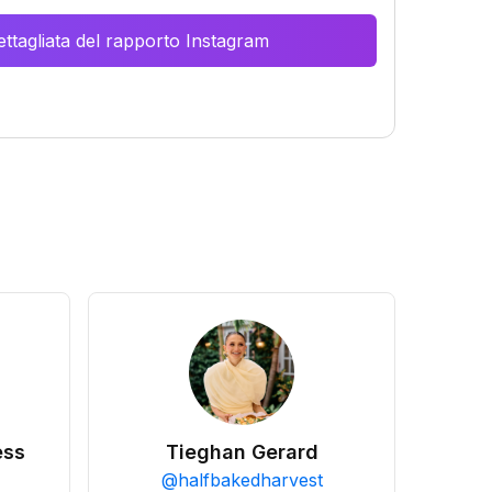
ttagliata del rapporto Instagram
ess
Tieghan Gerard
@
halfbakedharvest