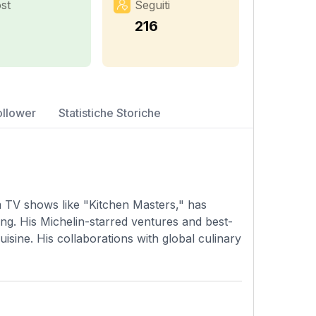
st
Seguiti
1
216
ollower
Statistiche Storiche
TV shows like "Kitchen Masters," has
cing. His Michelin-starred ventures and best-
uisine. His collaborations with global culinary