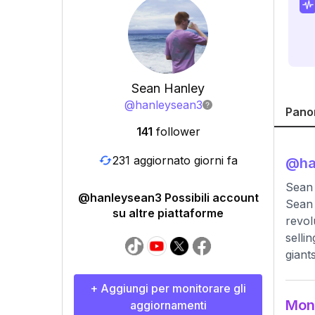
Sean Hanley
@
hanleysean3
Pano
141
follower
231 aggiornato giorni fa
@
h
Sean
@hanleysean3 Possibili account
Sean 
su altre piattaforme
revol
selli
giant
+ Aggiungi per monitorare gli
Moni
aggiornamenti