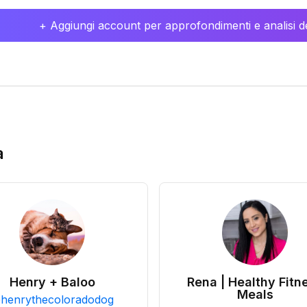
+ Aggiungi account per approfondimenti e analisi de
a
Henry + Baloo
Rena | Healthy Fitn
Meals
@
henrythecoloradodog