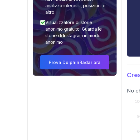
analizza interessi, posizioni e
altro
Visualizzatore di storie
anonimo gratuito: Guarda le
storie di Instagram in modo
anonimo
Prova DolphinRadar ora
Cres
No ch