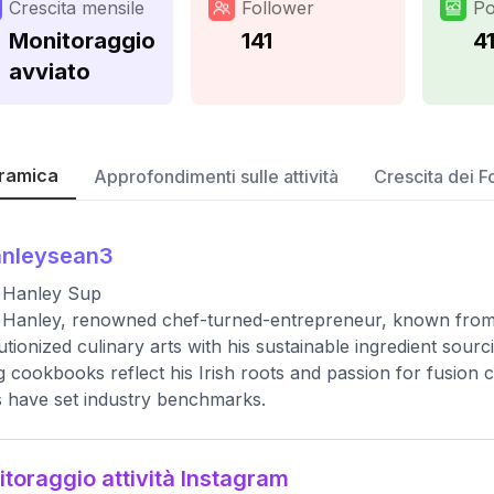
Crescita mensile
Follower
Po
Monitoraggio
141
4
avviato
ramica
Approfondimenti sulle attività
Crescita dei F
anleysean3
 Hanley Sup
Hanley, renowned chef-turned-entrepreneur, known from 
utionized culinary arts with his sustainable ingredient sour
ng cookbooks reflect his Irish roots and passion for fusion c
s have set industry benchmarks.
toraggio attività Instagram