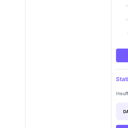
Stat
Insuf
D