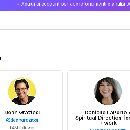
+ Aggiungi account per approfondimenti e analisi de
a
Dean Graziosi
Danielle LaPorte 
Spiritual Direction for
@
deangraziosi
+ work
1.4M
follower