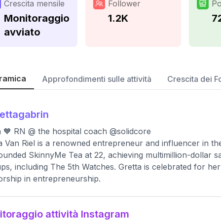
Crescita mensile
Follower
Po
Monitoraggio
1.2K
7
avviato
ramica
Approfondimenti sulle attività
Crescita dei F
ettagabrin
a 🧡 RN @ the hospital coach @solidcore
a Van Riel is a renowned entrepreneur and influencer in 
ounded SkinnyMe Tea at 22, achieving multimillion-dollar s
ups, including The 5th Watches. Gretta is celebrated for he
rship in entrepreneurship.
toraggio attività Instagram