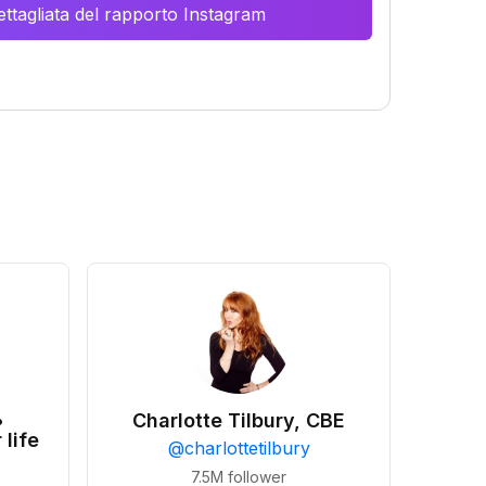
ttagliata del rapporto Instagram
•
Charlotte Tilbury, CBE
 life
@
charlottetilbury
7.5M
follower