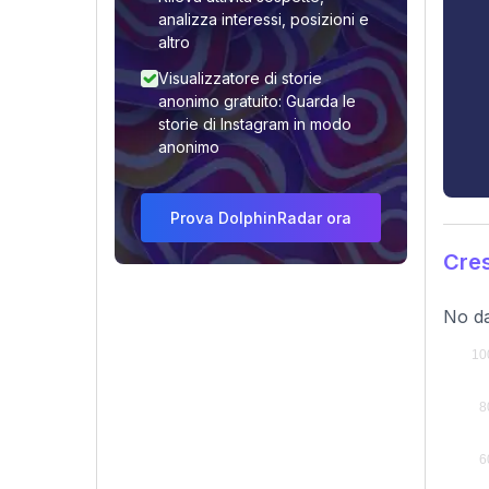
analizza interessi, posizioni e
altro
Visualizzatore di storie
anonimo gratuito: Guarda le
storie di Instagram in modo
anonimo
Prova DolphinRadar ora
Cres
No da