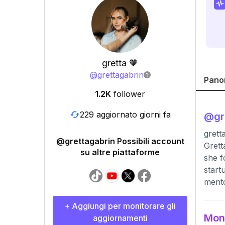
gretta 🧡
@
grettagabrin
Pano
1.2K
follower
229 aggiornato giorni fa
@
gr
grett
@grettagabrin Possibili account
Grett
su altre piattaforme
she f
start
mento
+ Aggiungi per monitorare gli
Moni
aggiornamenti