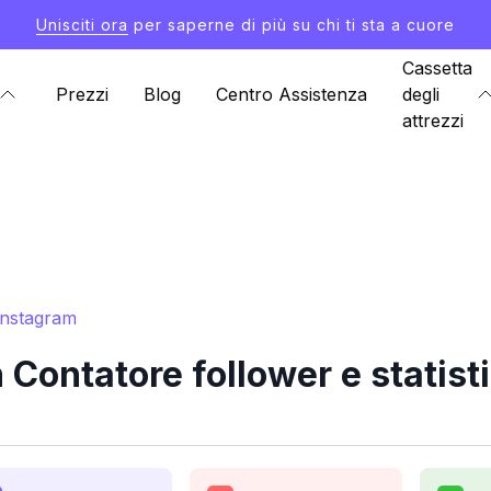
Unisciti ora
per saperne di più su chi ti sta a cuore
Cassetta
Prezzi
Blog
Centro Assistenza
degli
attrezzi
 Instagram
 Contatore follower e statist