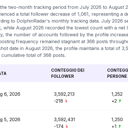
the two-month tracking period from July 2026 to August 2
ienced a total follower decrease of 1,061, representing a 
ding to DolphinRadar's monthly tracking data. July 2026 s
, while August 2026 recorded the lowest count with a net l
ity, the number of accounts followed by the profile increase
 posting frequency remained stagnant at 368 posts throughou
hot date in August 2026, the profile maintains a total of 3
 cumulative total of 368 posts.
CONTEGGIO DEI
CONTEGGI
ATA
FOLLOWER
PERSONE 
g 6, 2026
3,592,213
1,252
-218
+2
g 5, 2026
3,592,431
1,250
-174
+1