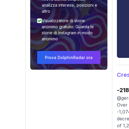
analizza interessi, posizioni e
altro
Visualizzatore di storie
anonimo gratuito: Guarda le
storie di Instagram in modo
anonimo
Prova DolphinRadar ora
Cres
-218
@gera
Over 
-1,07
decre
of 1,