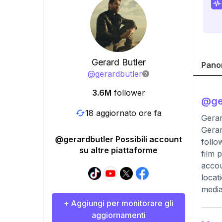
Gerard Butler
Pano
@
gerardbutler
3.6M
follower
@
ge
18 aggiornato ore fa
Gerar
Gerar
@gerardbutler Possibili account
follo
su altre piattaforme
film 
accou
locat
media
+ Aggiungi per monitorare gli
aggiornamenti