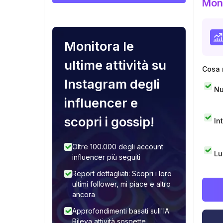
Moni
Monitora le
ultime attività su
Cosa 
Instagram degli
Nu
influencer e
scopri i gossip!
In
Oltre 100.000 degli account
Lu
influencer più seguiti
Report dettagliati: Scopri i loro
ultimi follower, mi piace e altro
ancora
Approfondimenti basati sull'IA:
Rileva attività sospette,