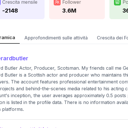
Crescita mensile
Follower
Po
-2148
3.6M
3
ramica
Approfondimenti sulle attività
Crescita dei F
rardbutler
d Butler Actor, Producer, Scotsman. My friends call me Ge
d Butler is a Scottish actor and producer who maintains th
wers. The account features professional entertainment cont
projects and behind-the-scenes media related to his acting c
nt's inception, the user averages approximately 0.5 posts
ion is listed in the profile data. There is no information ava
 platforms.