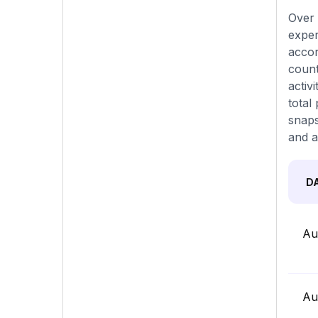
Over 
exper
accor
count
activ
total
snaps
and a
D
Au
Au