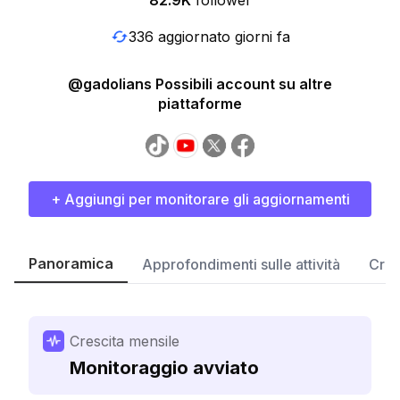
82.9K
follower
336 aggiornato giorni fa
@gadolians Possibili account su altre
piattaforme
+ Aggiungi per monitorare gli aggiornamenti
Panoramica
Approfondimenti sulle attività
Cres
Crescita mensile
Monitoraggio avviato