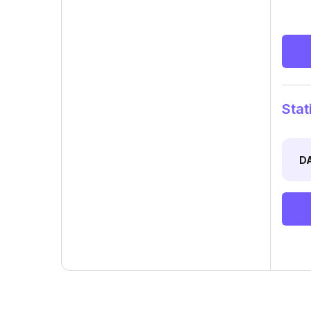
Stat
D