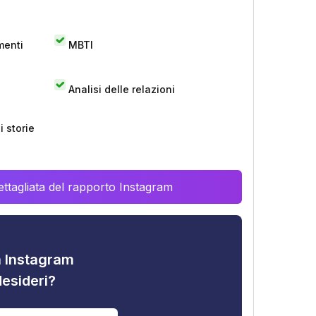
menti
MBTI
Analisi delle relazioni
 storie
ttagliata del rapporto Instagram
tà Instagram
desideri?