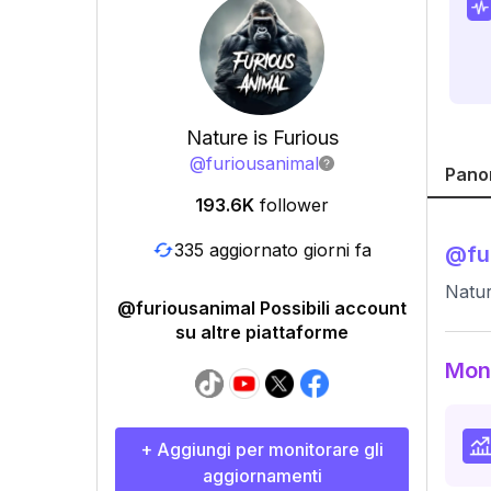
Nature is Furious
@
furiousanimal
Pano
193.6K
follower
335 aggiornato giorni fa
@
fu
Natur
@furiousanimal Possibili account
su altre piattaforme
Moni
+ Aggiungi per monitorare gli
aggiornamenti