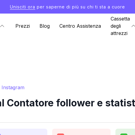
Unisciti ora
per saperne di più su chi ti sta a cuore
Cassetta
Prezzi
Blog
Centro Assistenza
degli
attrezzi
e Instagram
 Contatore follower e statis