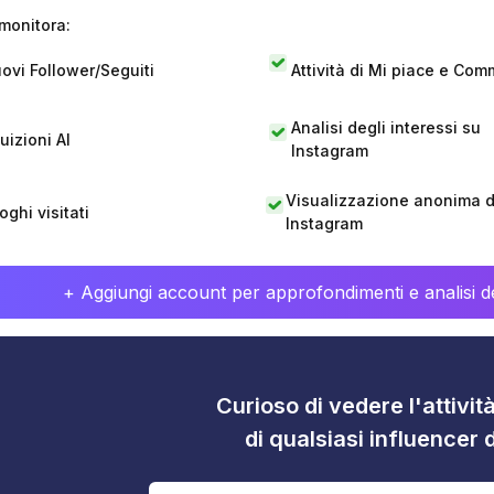
monitora:
ovi Follower/Seguiti
Attività di Mi piace e Com
Analisi degli interessi su
tuizioni AI
Instagram
Visualizzazione anonima di
oghi visitati
Instagram
+ Aggiungi account per approfondimenti e analisi de
Curioso di vedere l'attivi
di qualsiasi influencer 