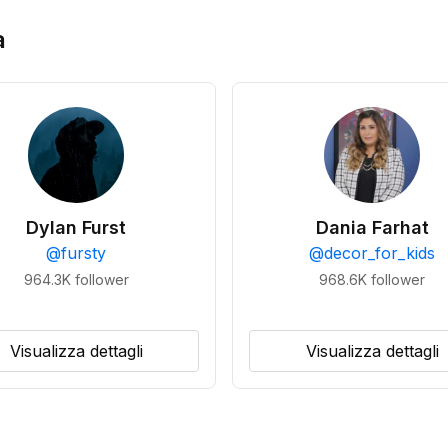
a
Dylan Furst
Dania Farhat
@
fursty
@
decor_for_kids
964.3K
follower
968.6K
follower
Visualizza dettagli
Visualizza dettagli