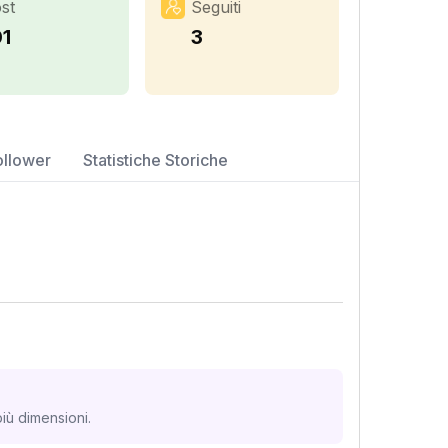
st
Seguiti
01
3
ollower
Statistiche Storiche
iù dimensioni.