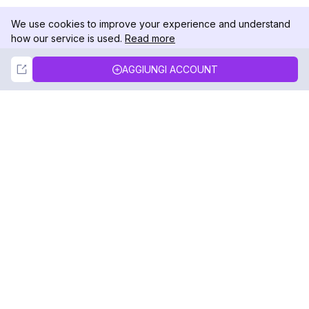
We use cookies to improve your experience and understand
how our service is used.
Read more
Not Now
Accept
AGGIUNGI ACCOUNT
DolphinRadar
Il tuo tracker di attività Instagram definitivo
Seguici
PRODOTTO
RISORSE
Esempio di Analisi
Registro delle Modifiche