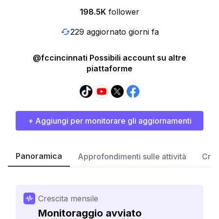
198.5K
follower
229 aggiornato giorni fa
@fccincinnati Possibili account su altre
piattaforme
+ Aggiungi per monitorare gli aggiornamenti
Panoramica
Approfondimenti sulle attività
Cres
Crescita mensile
Monitoraggio avviato