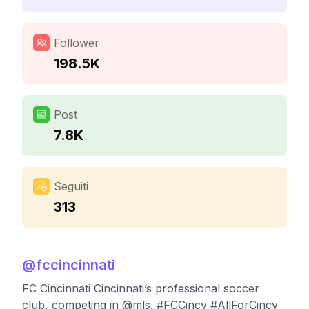
Follower
198.5K
Post
7.8K
Seguiti
313
@
fccincinnati
FC Cincinnati Cincinnati’s professional soccer
club, competing in @mls. #FCCincy #AllForCincy