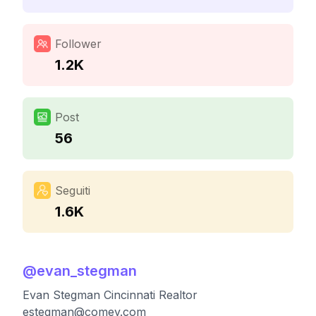
Follower
1.2K
Post
56
Seguiti
1.6K
@
evan_stegman
Evan Stegman Cincinnati Realtor
estegman@comey.com