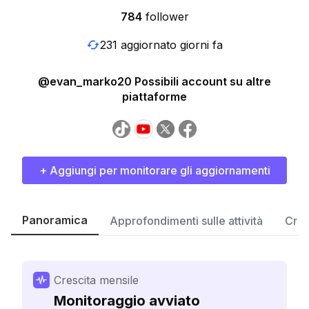
784
follower
231 aggiornato giorni fa
@evan_marko20 Possibili account su altre
piattaforme
+ Aggiungi per monitorare gli aggiornamenti
Panoramica
Approfondimenti sulle attività
Cres
Crescita mensile
Monitoraggio avviato