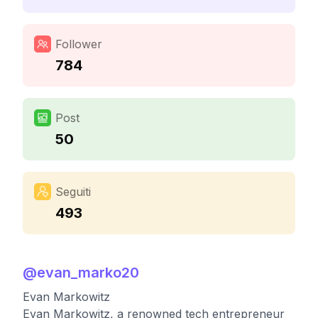
Follower
784
Post
50
Seguiti
493
@
evan_marko20
Evan Markowitz
Evan Markowitz, a renowned tech entrepreneur