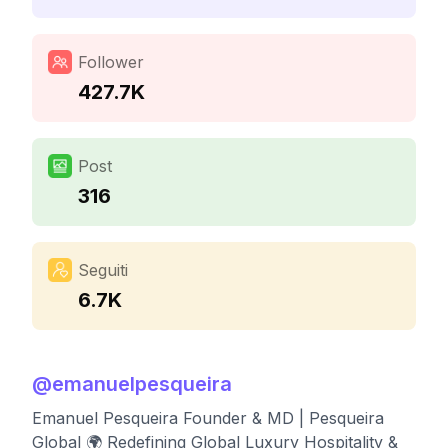
Follower
427.7K
Post
316
Seguiti
6.7K
@
emanuelpesqueira
Emanuel Pesqueira Founder & MD | Pesqueira
Global 🌍 Redefining Global Luxury Hospitality &