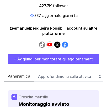
427.7K
follower
337 aggiornato giorni fa
@emanuelpesqueira Possibili account su altre
piattaforme
+ Aggiungi per monitorare gli aggiornamenti
Panoramica
Approfondimenti sulle attività
Cres
Crescita mensile
Monitoraggio avviato