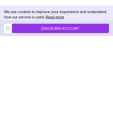
We use cookies to improve your experience and understand
how our service is used.
Read more
Not Now
Accept
AGGIUNGI ACCOUNT
DolphinRadar
Il tuo tracker di attività Instagram definitivo
Seguici
PRODOTTO
RISORSE