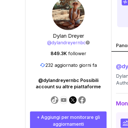
Dylan Dreyer
@
dylandreyernbc
Pano
849.3K
follower
232 aggiornato giorni fa
@
dy
Dylan
@dylandreyernbc Possibili
Autho
account su altre piattaforme
Moni
+ Aggiungi per monitorare gli
aggiornamenti