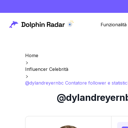
Funzionalità
Home
Influencer Celebrità
@dylandreyernbc Contatore follower e statisti
@dylandreyernbc