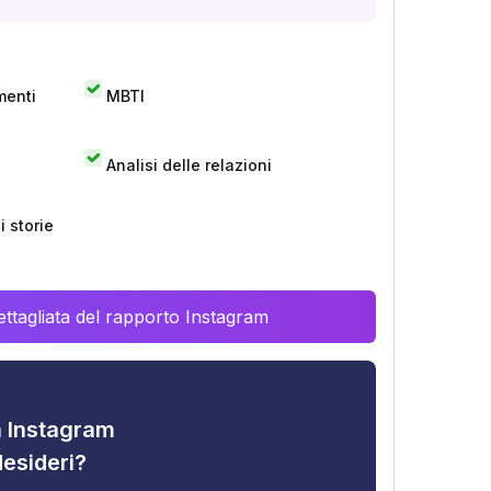
menti
MBTI
Analisi delle relazioni
 storie
ttagliata del rapporto Instagram
tà Instagram
desideri?