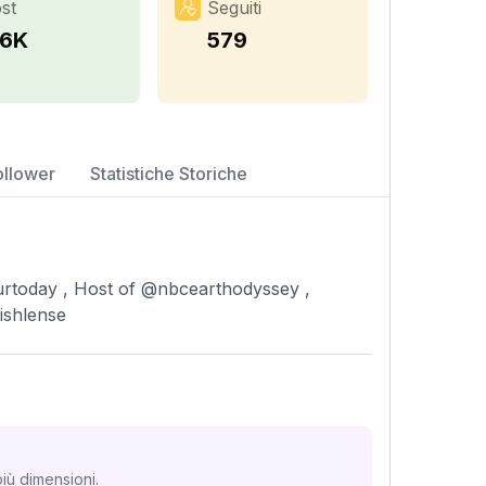
st
Seguiti
.6K
579
ollower
Statistiche Storiche
rtoday , Host of @nbcearthodyssey ,
ishlense
iù dimensioni.