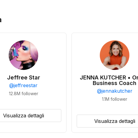
a
Jeffree Star
JENNA KUTCHER • On
Business Coach
@
jeffreestar
@
jennakutcher
12.8M
follower
1.1M
follower
Visualizza dettagli
Visualizza dettagli