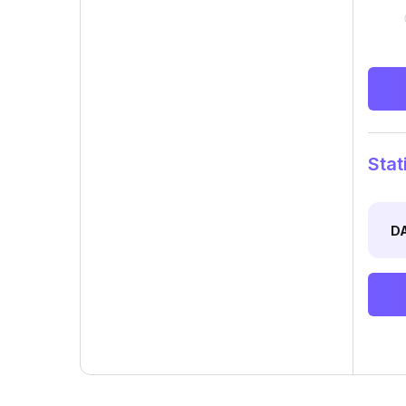
Stat
D