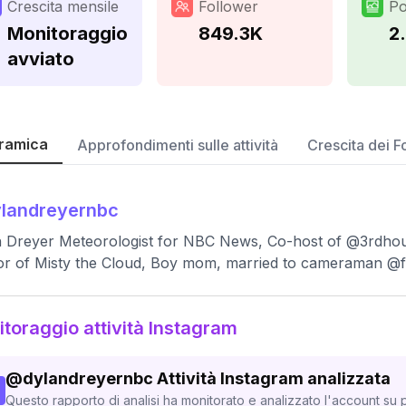
Crescita mensile
Follower
Po
Monitoraggio
849.3K
2
avviato
ramica
Approfondimenti sulle attività
Crescita dei F
landreyernbc
 Dreyer Meteorologist for NBC News, Co-host of @3rdhou
r of Misty the Cloud, Boy mom, married to cameraman @f
toraggio attività Instagram
@
dylandreyernbc
Attività Instagram analizzata
Questo rapporto di analisi ha monitorato e analizzato l'account su p