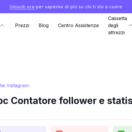
Unisciti ora
per saperne di più su chi ti sta a cuore
Cassetta
Prezzi
Blog
Centro Assistenza
degli
attrezzi
che Instagram
 Contatore follower e stati