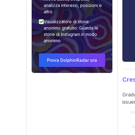
analizza interessi, posizioni e
altro
Visualizzatore di storie
anonimo gratuito: Guarda le
storie di Instagram in modo
anonimo
Prova DolphinRadar ora
Cres
Gradu
issue