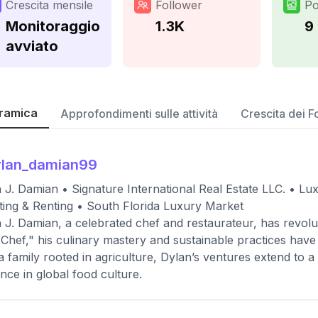
Crescita mensile
Follower
Po
Monitoraggio
1.3K
9
avviato
ramica
Approfondimenti sulle attività
Crescita dei F
ylan_damian99
 J. Damian • Signature International Real Estate LLC. • Lux
ting & Renting • South Florida Luxury Market
 J. Damian, a celebrated chef and restaurateur, has revolu
Chef," his culinary mastery and sustainable practices hav
a family rooted in agriculture, Dylan’s ventures extend to a
ence in global food culture.