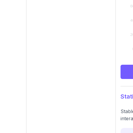
Stat
Stabl
inter