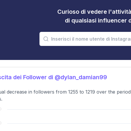
Curioso di vedere l'attivi
di qualsiasi influencer 
cita dei Follower di @dylan_damian99
al decrease in followers from 1255 to 1219 over the period
s.