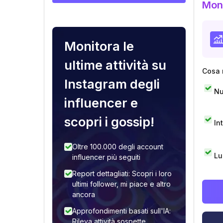
Moni
Monitora le
ultime attività su
Cosa 
Instagram degli
Nu
influencer e
scopri i gossip!
In
Oltre 100.000 degli account
Lu
influencer più seguiti
Report dettagliati: Scopri i loro
ultimi follower, mi piace e altro
ancora
Approfondimenti basati sull'IA:
Rileva attività sospette,