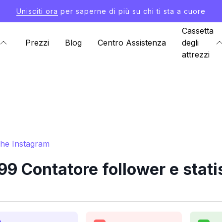
Unisciti ora
per saperne di più su chi ti sta a cuore
Cassetta
Prezzi
Blog
Centro Assistenza
degli
attrezzi
che Instagram
 Contatore follower e stati