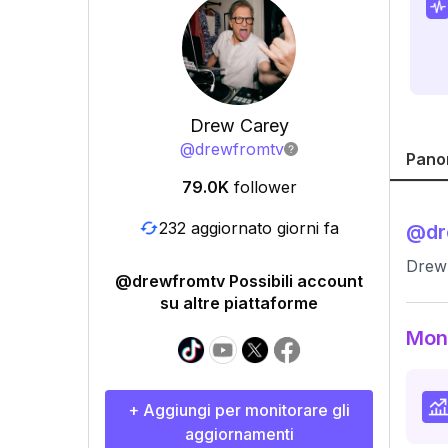
Drew Carey
@
drewfromtv
Pano
79.0K
follower
232 aggiornato giorni fa
@
d
Drew 
@drewfromtv Possibili account
su altre piattaforme
Moni
+ Aggiungi per monitorare gli
aggiornamenti