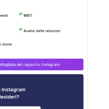
menti
MBTI
Analisi delle relazioni
 storie
ttagliata del rapporto Instagram
tà Instagram
desideri?