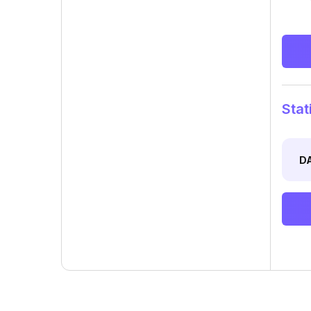
Stat
D