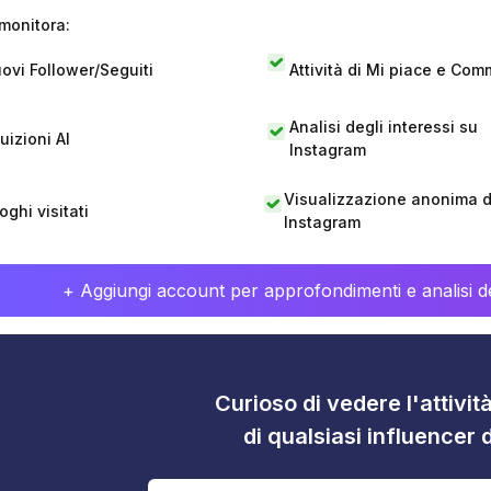
monitora:
ovi Follower/Seguiti
Attività di Mi piace e Com
Analisi degli interessi su
tuizioni AI
Instagram
Visualizzazione anonima di
oghi visitati
Instagram
+ Aggiungi account per approfondimenti e analisi de
Curioso di vedere l'attivi
di qualsiasi influencer 