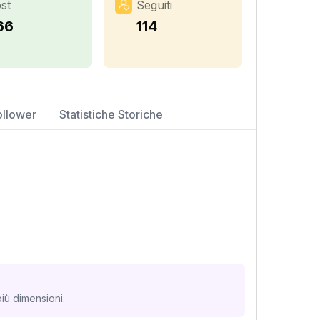
st
Seguiti
66
114
ollower
Statistiche Storiche
iù dimensioni.