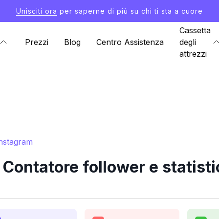
Unisciti ora
per saperne di più su chi ti sta a cuore
Cassetta
Prezzi
Blog
Centro Assistenza
degli
attrezzi
Instagram
ontatore follower e statist