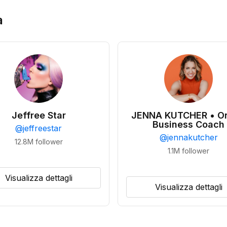
a
Jeffree Star
JENNA KUTCHER • On
Business Coach
@
jeffreestar
@
jennakutcher
12.8M
follower
1.1M
follower
Visualizza dettagli
Visualizza dettagli