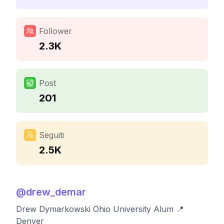
Follower
2.3K
Post
201
Seguiti
2.5K
@
drew_demar
Drew Dymarkowski Ohio University Alum 📍
Denver