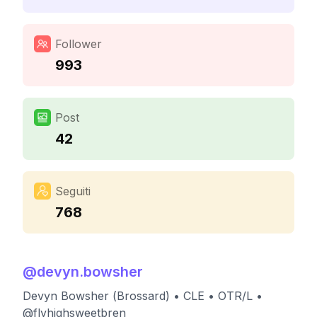
Follower
993
Post
42
Seguiti
768
@
devyn.bowsher
Devyn Bowsher (Brossard) • CLE • OTR/L •
@flyhighsweetbren