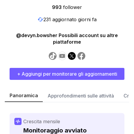
993
follower
231 aggiornato giorni fa
@devyn.bowsher Possibili account su altre
piattaforme
+ Aggiungi per monitorare gli aggiornamenti
Panoramica
Approfondimenti sulle attività
Cres
Crescita mensile
Monitoraggio avviato