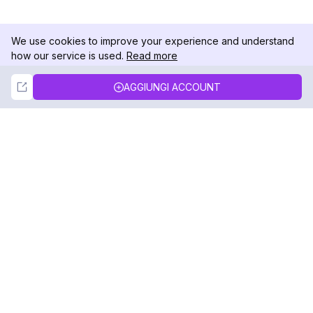
We use cookies to improve your experience and understand
how our service is used.
Read more
Not Now
Accept
AGGIUNGI ACCOUNT
DolphinRadar
Il tuo tracker di attività Instagram definitivo
Seguici
PRODOTTO
RISORSE