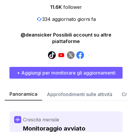
11.6K
follower
334 aggiornato giorni fa
@deansicker Possibili account su altre
piattaforme
+ Aggiungi per monitorare gli aggiornamenti
Panoramica
Approfondimenti sulle attività
Cres
Crescita mensile
Monitoraggio avviato