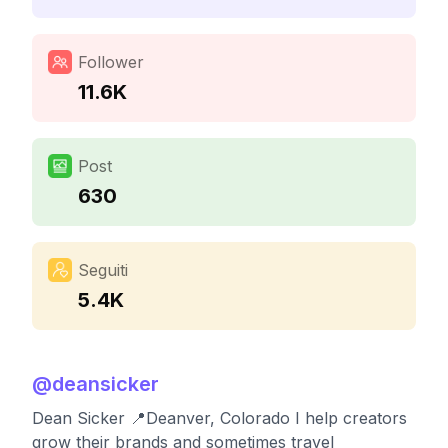
Follower
11.6K
Post
630
Seguiti
5.4K
@
deansicker
Dean Sicker 📍Deanver, Colorado I help creators
grow their brands and sometimes travel