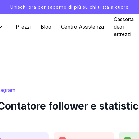
Unisciti ora
per saperne di più su chi ti sta a cuore
Cassetta
Prezzi
Blog
Centro Assistenza
degli
attrezzi
stagram
Contatore follower e statisti