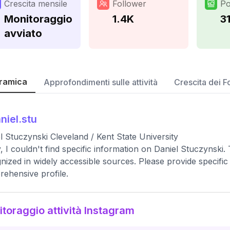
Crescita mensile
Follower
Po
Monitoraggio
1.4K
3
avviato
ramica
Approfondimenti sulle attività
Crescita dei F
niel.stu
l Stuczynski Cleveland / Kent State University
, I couldn't find specific information on Daniel Stuczynski.
nized in widely accessible sources. Please provide specific 
ehensive profile.
toraggio attività Instagram