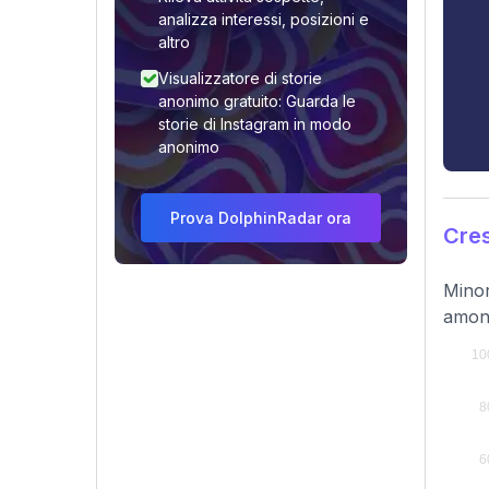
analizza interessi, posizioni e
altro
Visualizzatore di storie
anonimo gratuito: Guarda le
storie di Instagram in modo
anonimo
Prova DolphinRadar ora
Cres
Minor
among