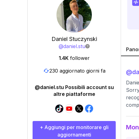
Daniel Stuczynski
@
daniel.stu
Pano
1.4K
follower
230 aggiornato giorni fa
@
da
Danie
@daniel.stu Possibili account su
Sorry
altre piattaforme
recog
compr
Moni
+ Aggiungi per monitorare gli
aggiornamenti