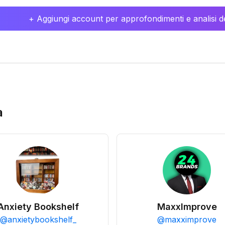
+ Aggiungi account per approfondimenti e analisi de
a
Anxiety Bookshelf
MaxxImprove
@
anxietybookshelf_
@
maxximprove