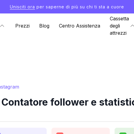
Unisciti ora
per saperne di più su chi ti sta a cuore
Cassetta
Prezzi
Blog
Centro Assistenza
degli
attrezzi
Instagram
ontatore follower e statist