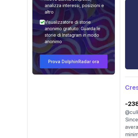
analizza interessi, posizioni e
altro
Visualizzatore di storie
anonimo gratuito: Guarda le
storie di Instagram in modo
anonimo
Prova DolphinRadar ora
Cres
-23
@culk
Since
avera
minim