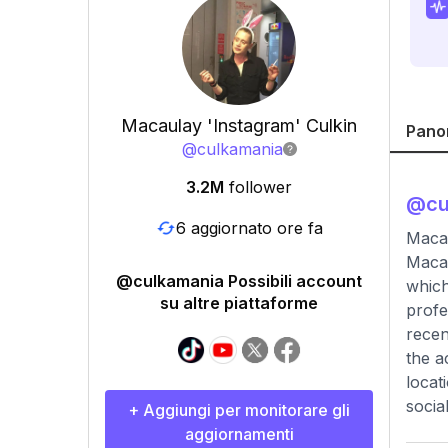
Macaulay 'Instagram' Culkin
Pano
@
culkamania
3.2M
follower
@
c
6 aggiornato ore fa
Macau
Macau
@culkamania Possibili account
which
su altre piattaforme
profe
recen
the a
locat
socia
+ Aggiungi per monitorare gli
aggiornamenti