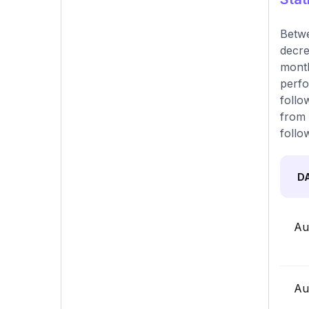
Betwe
decre
month
perfo
follo
from 
follo
D
Au
Au