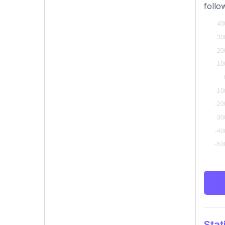
follo
Stat