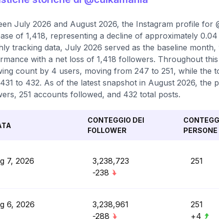
en July 2026 and August 2026, the Instagram profile for 
ase of 1,418, representing a decline of approximately 0.0
ly tracking data, July 2026 served as the baseline month,
rmance with a net loss of 1,418 followers. Throughout this
wing count by 4 users, moving from 247 to 251, while the t
431 to 432. As of the latest snapshot in August 2026, the pr
wers, 251 accounts followed, and 432 total posts.
CONTEGGIO DEI
CONTEGGI
ATA
FOLLOWER
PERSONE 
g 7, 2026
3,238,723
251
-238
g 6, 2026
3,238,961
251
-288
+4