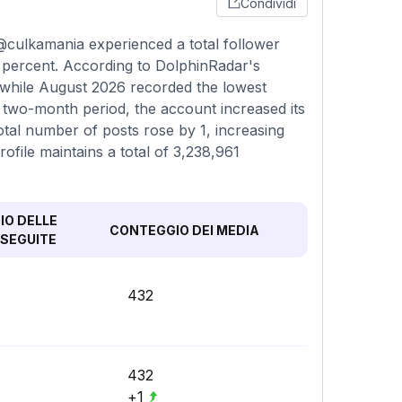
Condividi
@culkamania experienced a total follower
4 percent. According to DolphinRadar's
 while August 2026 recorded the lowest
 two-month period, the account increased its
otal number of posts rose by 1, increasing
ofile maintains a total of 3,238,961
O DELLE
CONTEGGIO DEI MEDIA
SEGUITE
432
432
+1