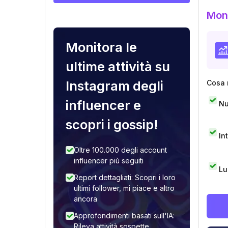
Moni
Monitora le
ultime attività su
Instagram degli
Cosa 
influencer e
Nu
scopri i gossip!
In
Oltre 100.000 degli account
influencer più seguiti
Lu
Report dettagliati: Scopri i loro
ultimi follower, mi piace e altro
ancora
Approfondimenti basati sull'IA:
Rileva attività sospette,