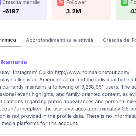
Crescita mensile
Follower
Po
-6197
3.2M
4
ramica
Approfondimenti sulle attività
Crescita dei F
ulkamania
lay 'Instagram' Culkin http://www.homealonetour.com/
lay Culkin is an American actor and the individual behind
 currently maintains a following of 3,238,961 users. The ac
ssional event highlights, and family-oriented content, as ev
t captions regarding public appearances and personal miles
ccount's inception, the user averages approximately 0.5 p
ion is not provided in the profile data. There is no informa
l media platforms for this account.