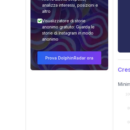
analizza interessi, posizioni e
altro
Visualizzatore di storie
anonimo gratuito: Guarda le
storie di Instagram in modo
anonimo
Prova DolphinRadar ora
Cres
Minim