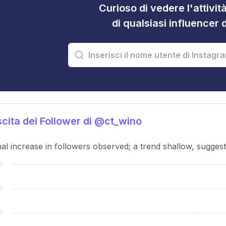
Curioso di vedere l'attivi
di qualsiasi influencer 
cita dei Follower di @ct_wino
al increase in followers observed; a trend shallow, suggest