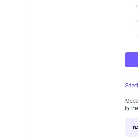
Stat
Moder
in in
D