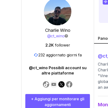
Charlie Wino
@
ct_wino
Pano
2.2K
follower
232 aggiornato giorni fa
@
ct
Charl
@ct_wino Possibili account su
Charl
altre piattaforme
"Vine
globa
an aw
+ Aggiungi per monitorare gli
Moni
aggiornamenti