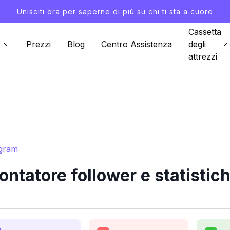
Unisciti ora
per saperne di più su chi ti sta a cuore
Cassetta
Prezzi
Blog
Centro Assistenza
degli
attrezzi
agram
ntatore follower e statistic