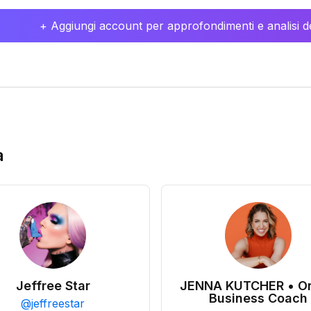
+ Aggiungi account per approfondimenti e analisi de
a
Jeffree Star
JENNA KUTCHER • On
Business Coach
@
jeffreestar