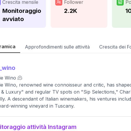
Crescita mensile
Follower
Po
Monitoraggio
2.2K
1
avviato
ramica
Approfondimenti sulle attività
Crescita dei F
_wino
ie Wino 🫠
ie Wino, renowned wine connoisseur and critic, has shape
 & Luxury" and regular TV spots on "Sip Selections," Charl
lly. A descendant of Italian winemakers, his ventures inclu
ard-winning vineyard in Tuscany.
toraggio attività Instagram