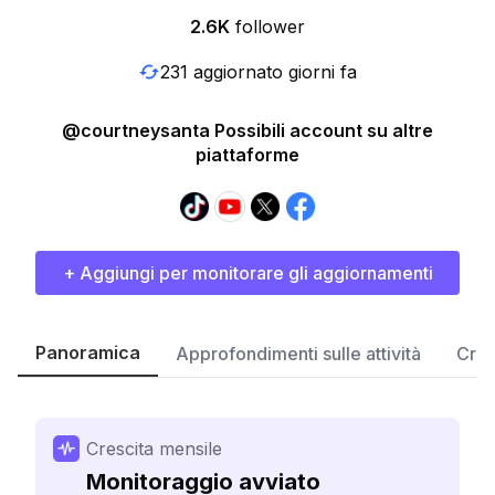
2.6K
follower
231 aggiornato giorni fa
@courtneysanta Possibili account su altre
piattaforme
+ Aggiungi per monitorare gli aggiornamenti
Panoramica
Approfondimenti sulle attività
Cres
Crescita mensile
Monitoraggio avviato