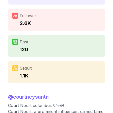
Follower
2.6K
Post
120
Seguiti
1.1K
@
courtneysanta
Court Nourt columbus 🤍✨🧸
Court Nourt, a prominent influencer, gained fame