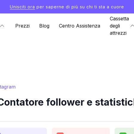
Unisciti ora
per saperne di più su chi ti sta a cuore
Cassetta
Prezzi
Blog
Centro Assistenza
degli
attrezzi
stagram
ontatore follower e statisti