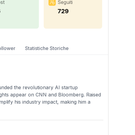
st
Seguiti
6
729
ollower
Statistiche Storiche
unded the revolutionary AI startup
sights appear on CNN and Bloomberg. Raised
 amplify his industry impact, making him a