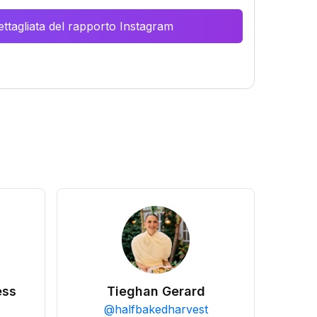
ttagliata del rapporto Instagram
ess
Tieghan Gerard
@
halfbakedharvest