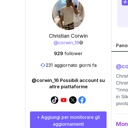
Christian Corwin
@
corwin_16
Pano
929
follower
231 aggiornato giorni fa
@
co
Chri
@corwin_16 Possibili account su
Chris
altre piattaforme
"Inno
in Si
pivot
+ Aggiungi per monitorare gli
Moni
aggiornamenti