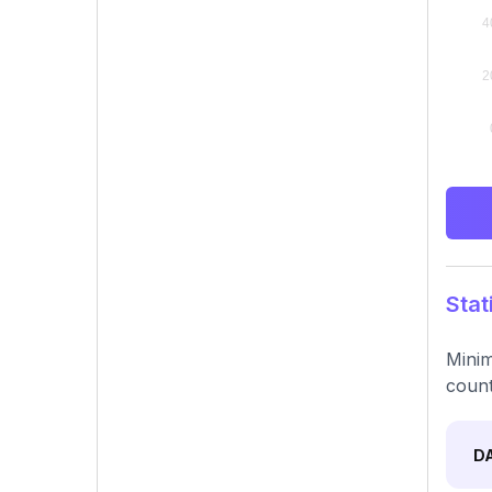
Stat
Minim
count
D