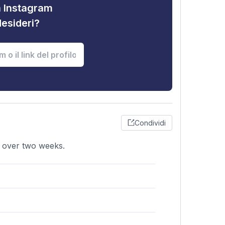
tà Instagram
desideri?
Condividi
9 over two weeks.