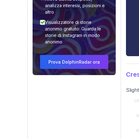
analizza interessi, posizioni e
altro
Visualizzatore di storie
anonimo gratuito: Guarda le
storie di Instagram in modo
anonimo
Prova DolphinRadar ora
Cres
Sligh