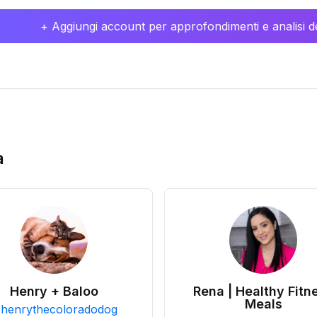
+ Aggiungi account per approfondimenti e analisi de
a
Henry + Baloo
Rena | Healthy Fitn
Meals
@
henrythecoloradodog