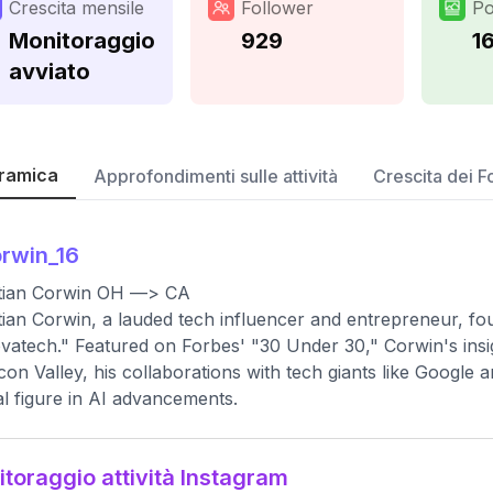
Crescita mensile
Follower
Po
Monitoraggio
929
1
avviato
ramica
Approfondimenti sulle attività
Crescita dei F
rwin_16
stian Corwin OH —> CA
tian Corwin, a lauded tech influencer and entrepreneur, fo
vatech." Featured on Forbes' "30 Under 30," Corwin's in
licon Valley, his collaborations with tech giants like Google
al figure in AI advancements.
toraggio attività Instagram