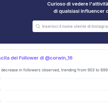
Curioso di vedere l'attivi
di qualsiasi influencer 
cita dei Follower di @corwin_16
t decrease in followers observed, trending from 903 to 89