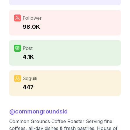
Follower
98.0K
Post
4.1K
Seguiti
447
@
commongroundsid
Common Grounds Coffee Roaster Serving fine
coffees, all-day dishes & fresh pastries. House of