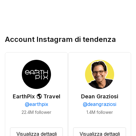
Account Instagram di tendenza
EarthPix 🌎 Travel
Dean Graziosi
@
earthpix
@
deangraziosi
22.4M
follower
1.4M
follower
Visualizza dettagli
Visualizza dettagli