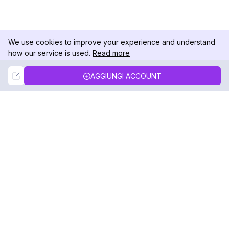
We use cookies to improve your experience and understand
how our service is used.
Read more
Not Now
Accept
AGGIUNGI ACCOUNT
DolphinRadar
Il tuo tracker di attività Instagram definitivo
Seguici