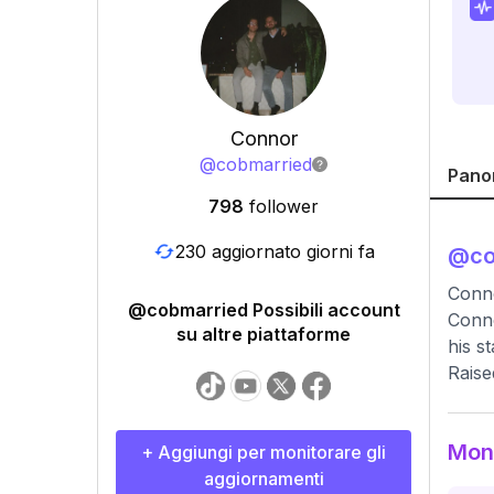
Connor
@
cobmarried
Pano
798
follower
230 aggiornato giorni fa
@
c
Conn
@cobmarried Possibili account
Conno
su altre piattaforme
his s
Raise
Moni
+ Aggiungi per monitorare gli
aggiornamenti