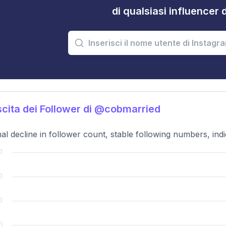
di qualsiasi influencer 
cita dei Follower di @cobmarried
al decline in follower count, stable following numbers, in