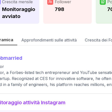
Crescita mensile
Follower
Po
Monitoraggio
798
7
avviato
ramica
Approfondimenti sulle attività
Crescita dei F
obmarried
or
r, a Forbes-listed tech entrepreneur and YouTube sensatio
tartup. Recognized at CES for innovative software, he often 
d in a family of engineers, his platform reaches millions, e
toraggio attività Instagram