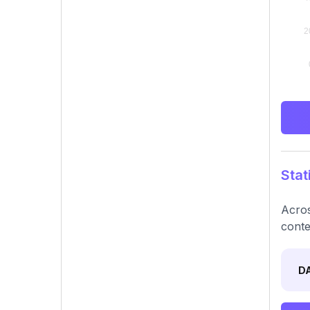
Stat
Acros
conte
D