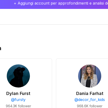
+ Aggiungi account per approfondimenti e analisi de
a
Dylan Furst
Dania Farhat
@
fursty
@
decor_for_kids
964.3K
follower
968.6K
follower