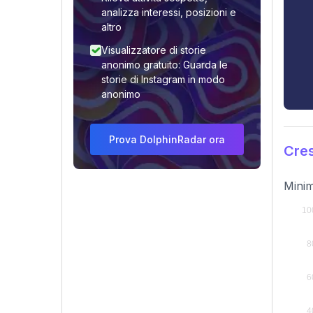
analizza interessi, posizioni e
altro
Visualizzatore di storie
anonimo gratuito: Guarda le
storie di Instagram in modo
anonimo
Prova DolphinRadar ora
Cres
Minim