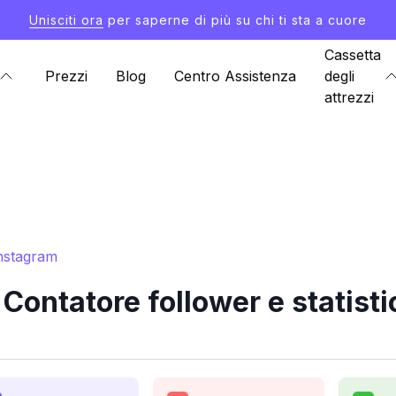
Unisciti ora
per saperne di più su chi ti sta a cuore
Cassetta
Prezzi
Blog
Centro Assistenza
degli
attrezzi
Instagram
ontatore follower e statist