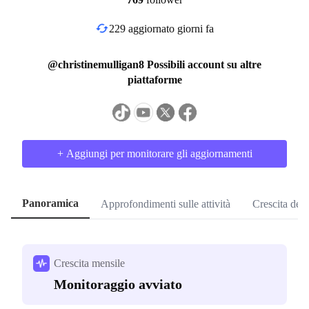
229 aggiornato giorni fa
@christinemulligan8 Possibili account su altre
piattaforme
+ Aggiungi per monitorare gli aggiornamenti
Panoramica
Approfondimenti sulle attività
Crescita dei
Crescita mensile
Monitoraggio avviato