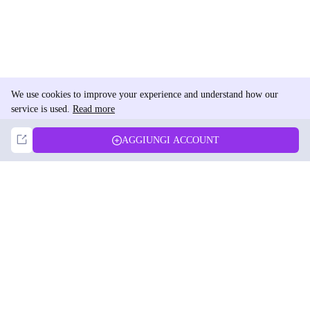
We use cookies to improve your experience and understand how our
service is used.
Read more
Not Now
Accept
AGGIUNGI ACCOUNT
DolphinRadar
Il tuo tracker di attività Instagram definitivo
Seguici