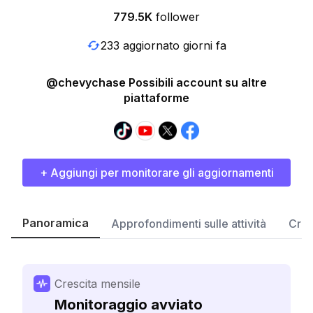
779.5K
follower
233 aggiornato giorni fa
@chevychase Possibili account su altre
piattaforme
+ Aggiungi per monitorare gli aggiornamenti
Panoramica
Approfondimenti sulle attività
Cres
Crescita mensile
Monitoraggio avviato