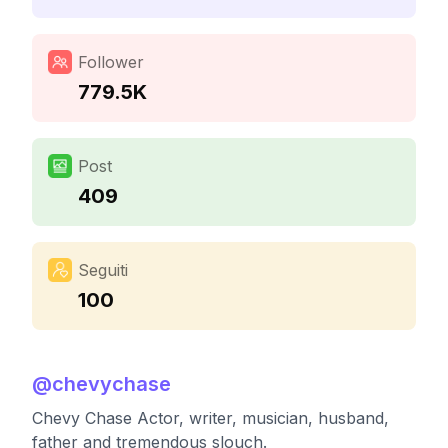
Follower
779.5K
Post
409
Seguiti
100
@
chevychase
Chevy Chase Actor, writer, musician, husband,
father and tremendous slouch.