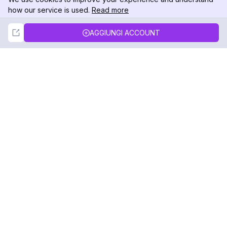
how our service is used.
Read more
Not Now
Accept
AGGIUNGI ACCOUNT
DolphinRadar
Il tuo tracker di attività Instagram definitivo
Seguici
PRODOTTO
RISORSE
Esempio di Analisi
Registro delle Modifiche
Prezzi
Blog