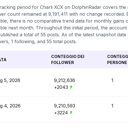
racking period for Charli XCX on DolphinRadar covers the 
wer count remained at 9,191,411 with no change recorded. 
able, there is no comparative trend data for monthly gains 
able next month. Throughout this initial period, the account
ublished a total of 55 posts. As of the latest snapshot date 
wers, 1 following, and 55 total posts.
CONTEGGIO DEI
CONTEGGI
ATA
FOLLOWER
PERSONE 
g 5, 2026
9,212,636
1
+2043
g 4, 2026
9,210,593
1
+3224