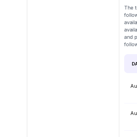
The t
follo
avail
avail
and p
follo
D
Au
Au