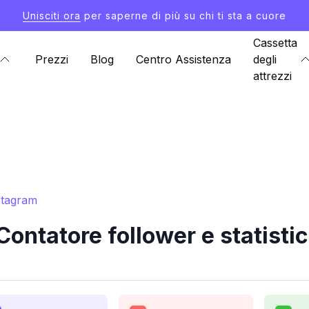
Unisciti ora
per saperne di più su chi ti sta a cuore
Cassetta
Prezzi
Blog
Centro Assistenza
degli
attrezzi
nstagram
Contatore follower e statisti