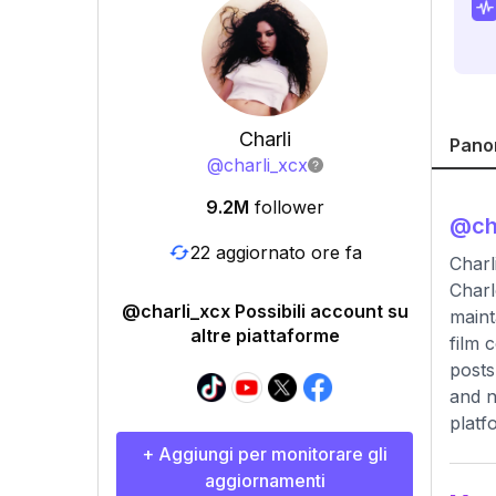
Charli
Pano
@
charli_xcx
9.2M
follower
@
ch
22 aggiornato ore fa
Charli
Charl
@charli_xcx Possibili account su
maint
altre piattaforme
film 
posts
and n
platf
+ Aggiungi per monitorare gli
aggiornamenti