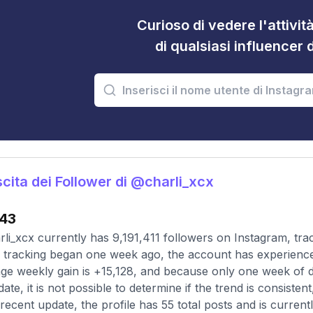
Curioso di vedere l'attivi
di qualsiasi influencer 
cita dei Follower di @charli_xcx
43
li_xcx currently has 9,191,411 followers on Instagram, tra
 tracking began one week ago, the account has experienced
ge weekly gain is +15,128, and because only one week of d
 date, it is not possible to determine if the trend is consisten
recent update, the profile has 55 total posts and is current