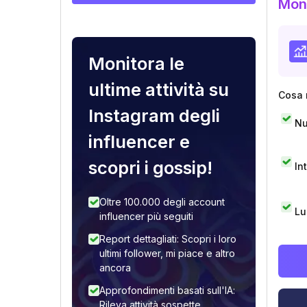
Moni
Monitora le
ultime attività su
Cosa 
Instagram degli
Nu
influencer e
scopri i gossip!
In
Oltre 100.000 degli account
Lu
influencer più seguiti
Report dettagliati: Scopri i loro
ultimi follower, mi piace e altro
ancora
Approfondimenti basati sull'IA:
Rileva attività sospette,