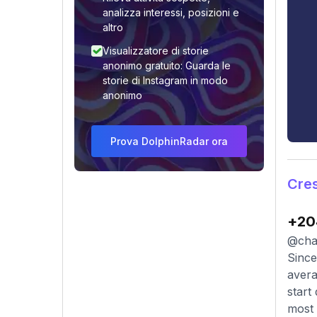
analizza interessi, posizioni e
altro
Visualizzatore di storie
anonimo gratuito: Guarda le
storie di Instagram in modo
anonimo
Prova DolphinRadar ora
Cres
+20
@char
Since
avera
start
most 