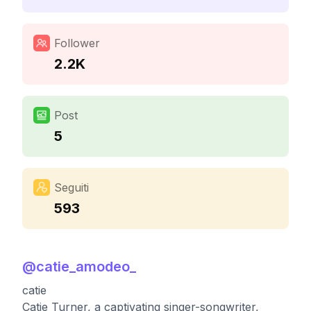
Follower
2.2K
Post
5
Seguiti
593
@
catie_amodeo_
catie
Catie Turner, a captivating singer-songwriter,