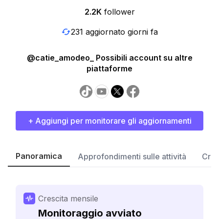
2.2K
follower
231 aggiornato giorni fa
@catie_amodeo_ Possibili account su altre
piattaforme
+ Aggiungi per monitorare gli aggiornamenti
Panoramica
Approfondimenti sulle attività
Cres
Crescita mensile
Monitoraggio avviato