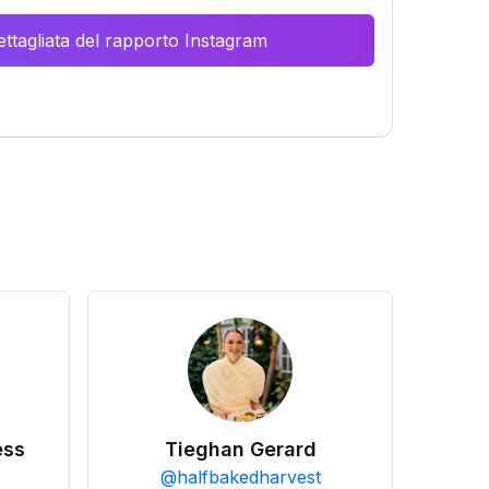
ttagliata del rapporto Instagram
ess
Tieghan Gerard
@
halfbakedharvest