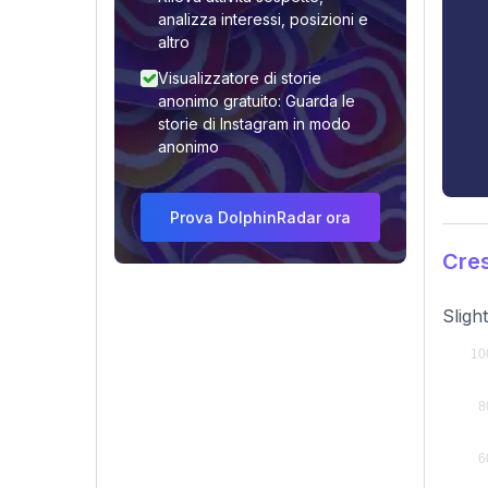
analizza interessi, posizioni e
altro
Visualizzatore di storie
anonimo gratuito: Guarda le
storie di Instagram in modo
anonimo
Prova DolphinRadar ora
Cres
Sligh