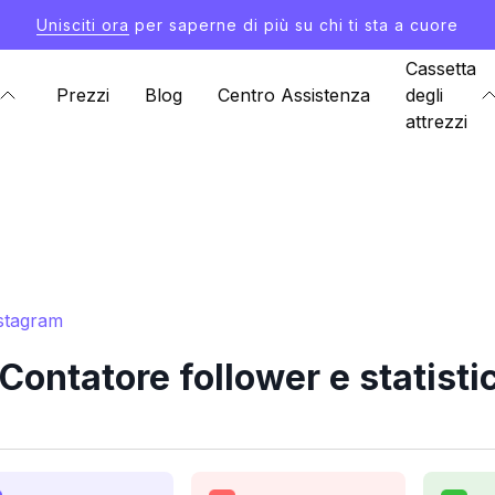
Unisciti ora
per saperne di più su chi ti sta a cuore
Cassetta
Prezzi
Blog
Centro Assistenza
degli
attrezzi
nstagram
Contatore follower e statist