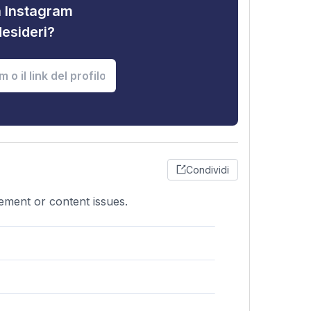
tà Instagram
desideri?
Condividi
gement or content issues.