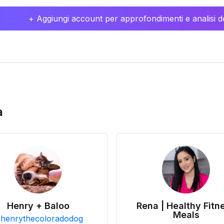
+ Aggiungi account per approfondimenti e analisi de
a
Henry + Baloo
Rena | Healthy Fitn
Meals
@
henrythecoloradodog