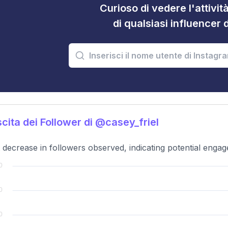
Curioso di vedere l'attivi
di qualsiasi influencer 
cita dei Follower di @casey_friel
t decrease in followers observed, indicating potential enga