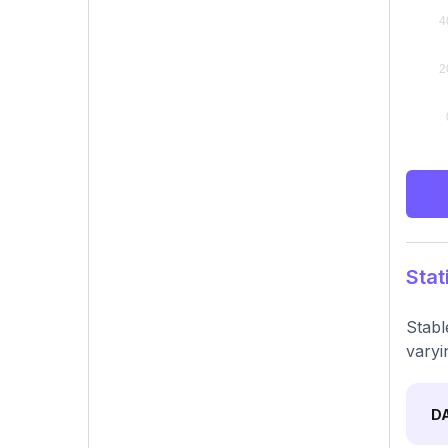
Stat
Stabl
varyi
D