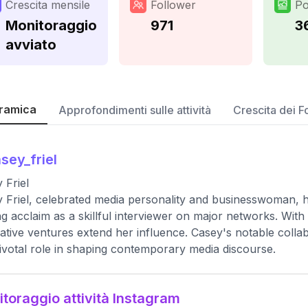
Crescita mensile
Follower
Po
Monitoraggio
971
3
avviato
ramica
Approfondimenti sulle attività
Crescita dei F
sey_friel
 Friel
 Friel, celebrated media personality and businesswoman, ha
ng acclaim as a skillful interviewer on major networks. With
ative ventures extend her influence. Casey's notable col
ivotal role in shaping contemporary media discourse.
toraggio attività Instagram