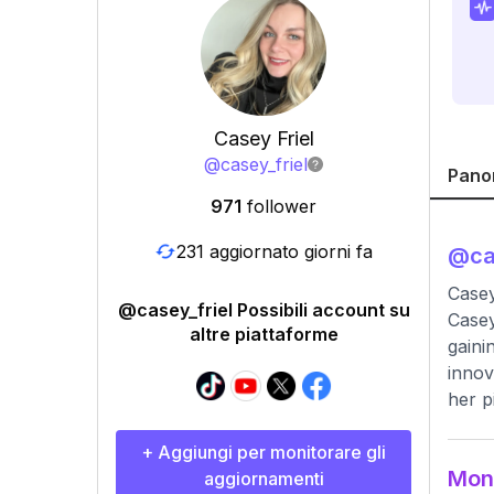
Casey Friel
@
casey_friel
Pano
971
follower
231 aggiornato giorni fa
@
ca
Casey
@casey_friel Possibili account su
Casey
altre piattaforme
gaini
innov
her p
+ Aggiungi per monitorare gli
Moni
aggiornamenti