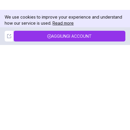
We use cookies to improve your experience and understand
how our service is used.
Read more
Not Now
Accept
AGGIUNGI ACCOUNT
DolphinRadar
Il tuo tracker di attività Instagram definitivo
Seguici
PRODOTTO
RISORSE