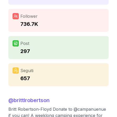
Follower
736.7K
Post
297
Seguiti
657
@
brittlrobertson
Britt Robertson-Floyd Donate to @campanuenue
if you can! A weeklong camping experience for