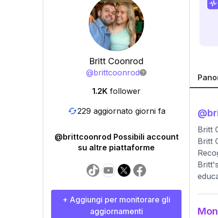
Britt Coonrod
@
brittcoonrod
Pano
1.2K
follower
229 aggiornato giorni fa
@
br
Britt
@brittcoonrod Possibili account
Britt
su altre piattaforme
Recog
Britt
educa
+ Aggiungi per monitorare gli
Moni
aggiornamenti