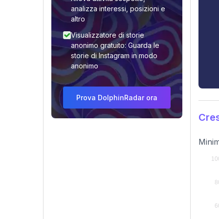
analizza interessi, posizioni e
altro
Visualizzatore di storie
anonimo gratuito: Guarda le
storie di Instagram in modo
anonimo
Prova DolphinRadar ora
Cres
Minim