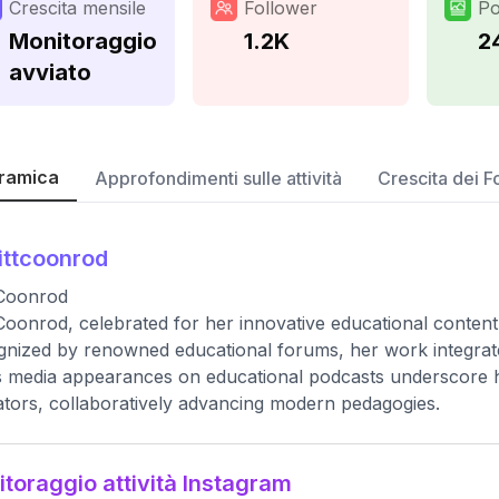
Crescita mensile
Follower
Po
Monitoraggio
1.2K
2
avviato
ramica
Approfondimenti sulle attività
Crescita dei F
ittcoonrod
 Coonrod
 Coonrod, celebrated for her innovative educational content, 
nized by renowned educational forums, her work integrate
's media appearances on educational podcasts underscore he
tors, collaboratively advancing modern pedagogies.
toraggio attività Instagram