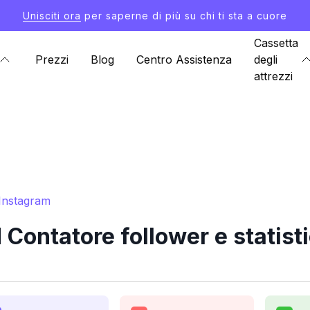
Unisciti ora
per saperne di più su chi ti sta a cuore
Cassetta
Prezzi
Blog
Centro Assistenza
degli
attrezzi
 Instagram
 Contatore follower e statist