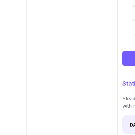
Stat
Stead
with 
D