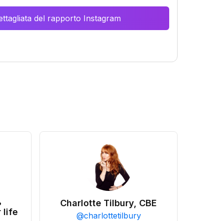
ttagliata del rapporto Instagram
•
Charlotte Tilbury, CBE
 life
@
charlottetilbury