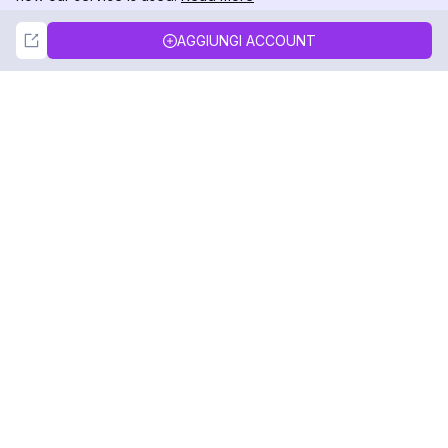
Not Now
Accept
AGGIUNGI ACCOUNT
DolphinRadar
Il tuo tracker di attività Instagram definitivo
Seguici
PRODOTTO
RISORSE
Esempio di Analisi
Registro delle Modifiche
Prezzi
Blog
Contattaci
Chi siamo