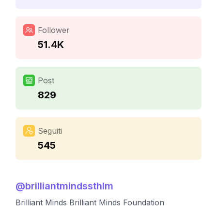
Follower
51.4K
Post
829
Seguiti
545
@
brilliantmindssthlm
Brilliant Minds Brilliant Minds Foundation