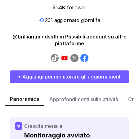
51.4K
follower
231 aggiornato giorni fa
@brilliantmindssthlm Possibili account su altre
piattaforme
+ Aggiungi per monitorare gli aggiornamenti
Panoramica
Approfondimenti sulle attività
Cres
Crescita mensile
Monitoraggio avviato