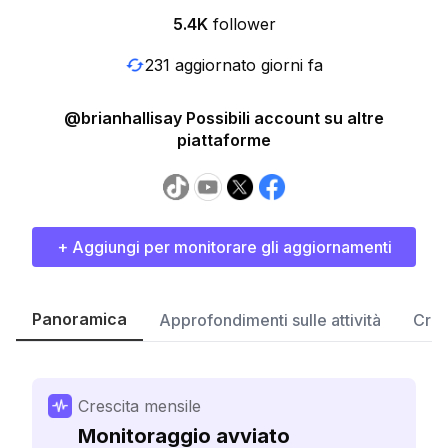
5.4K
follower
231 aggiornato giorni fa
@brianhallisay Possibili account su altre
piattaforme
+ Aggiungi per monitorare gli aggiornamenti
Panoramica
Approfondimenti sulle attività
Cres
Crescita mensile
Monitoraggio avviato