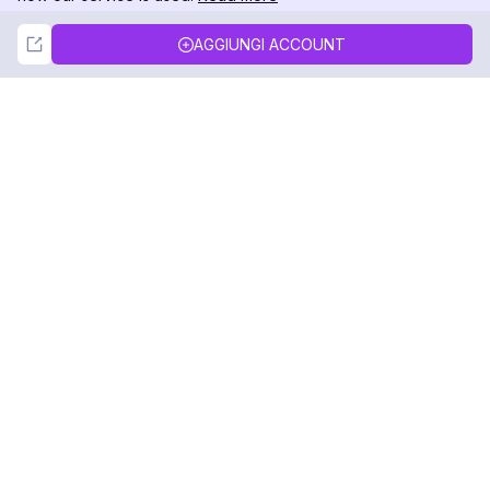
Not Now
Accept
AGGIUNGI ACCOUNT
DolphinRadar
Il tuo tracker di attività Instagram definitivo
Seguici
PRODOTTO
RISORSE
Esempio di Analisi
Registro delle Modifiche
Prezzi
Blog
Contattaci
Chi siamo