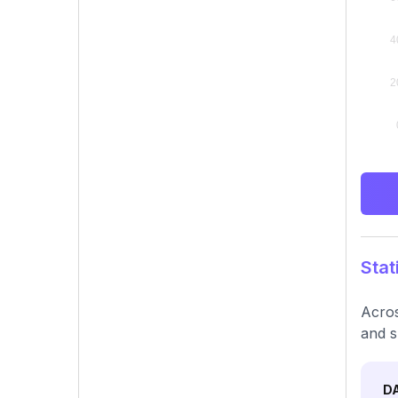
Stat
Acros
and s
D