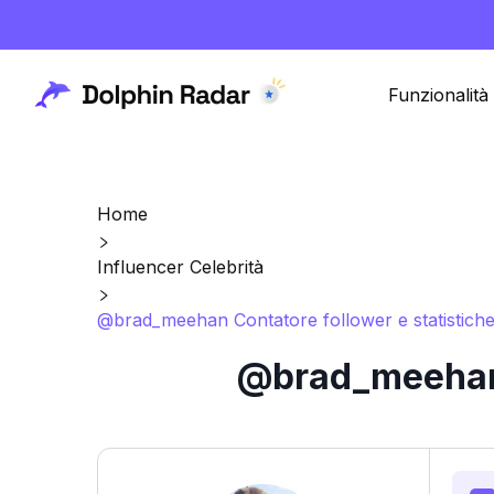
Funzionalità
Home
Influencer Celebrità
@brad_meehan Contatore follower e statistich
@brad_meehan C