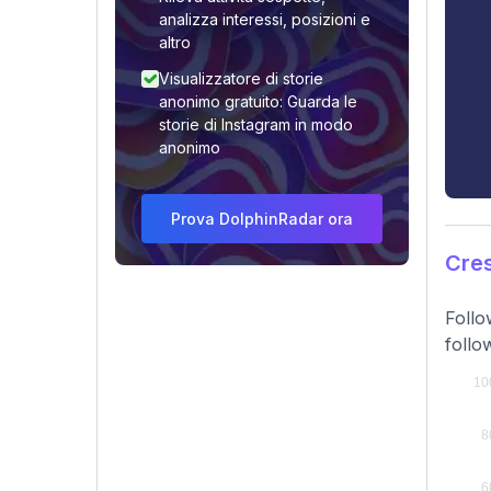
analizza interessi, posizioni e
altro
Visualizzatore di storie
anonimo gratuito: Guarda le
storie di Instagram in modo
anonimo
Prova DolphinRadar ora
Cres
Follo
follo