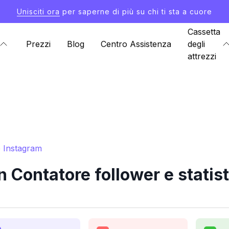
Unisciti ora
per saperne di più su chi ti sta a cuore
Cassetta
Prezzi
Blog
Centro Assistenza
degli
attrezzi
e Instagram
ontatore follower e statis