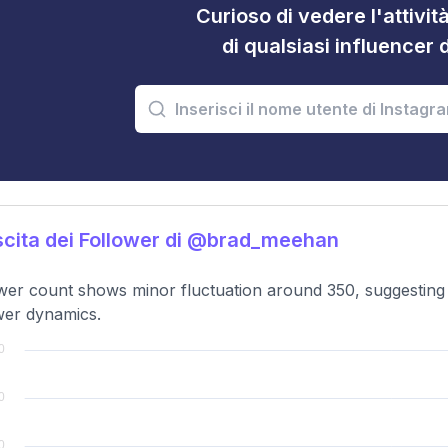
Curioso di vedere l'attivi
di qualsiasi influencer 
cita dei Follower di @brad_meehan
wer count shows minor fluctuation around 350, suggesting 
wer dynamics.