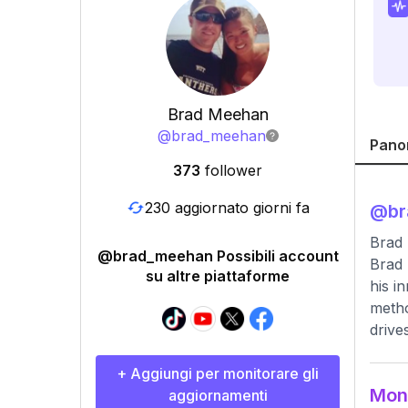
Brad Meehan
@
brad_meehan
Pano
373
follower
230 aggiornato giorni fa
@
b
Brad
@brad_meehan Possibili account
Brad 
su altre piattaforme
his i
metho
drive
+ Aggiungi per monitorare gli
Moni
aggiornamenti