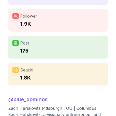
Follower
1.9K
Post
175
Seguiti
1.8K
@
blue_dominos
Zach Herskovitz Pittsburgh | OU | Columbus
Zach Herskovitz, a visionary entrepreneur and