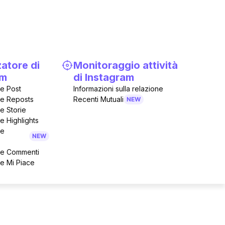
zatore di
Monitoraggio attività
am
di Instagram
re Post
Informazioni sulla relazione
re Reposts
Recenti Mutuali
NEW
e Storie
tatistiche Instagram
e Highlights
re
NEW
ore Commenti
re Mi Piace
st
Seguiti
43
1.2K