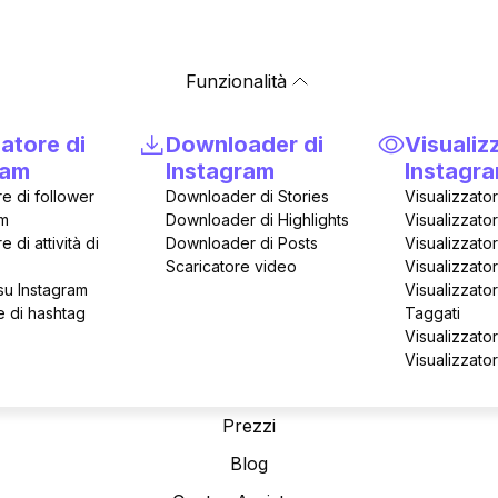
Funzionalità
atore di
Downloader di
Visualiz
ram
Instagram
Instagr
re di follower
Downloader di Stories
Visualizzato
statistiche Instagram
am
Downloader di Highlights
Visualizzato
e di attività di
Downloader di Posts
Visualizzator
rever Contatore follower e s
Scaricatore video
Visualizzator
 su Instagram
Visualizzato
 di hashtag
Taggati
Visualizzat
Visualizzato
Crescita mensile
Follower
Po
Monitoraggio
278.4K
1
Prezzi
avviato
Blog