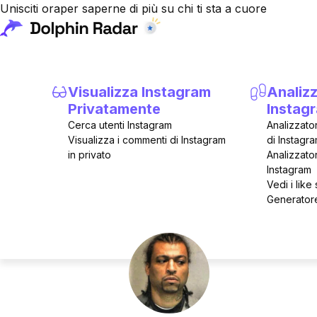
Unisciti ora
per saperne di più su chi ti sta a cuore
Home
Visualizza Instagram
Analizz
Influencer Celebrità
Privatamente
Instag
Cerca utenti Instagram
Analizzato
@blackmafiafamilyforever Contatore follower e 
Visualizza i commenti di Instagram
di Instagr
in privato
Analizzator
@blackmafiafamilyfo
Instagram
Vedi i like
Generatore