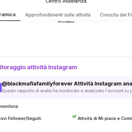
Centro Assistenza
Cassetta degli attrezzi
ramica
Approfondimenti sulle attività
Crescita dei F
Affiliato
ackmafiafamilyforever
Meech
toraggio attività Instagram
@
blackmafiafamilyforever
Attività Instagram ana
Questo rapporto di analisi ha monitorato e analizzato l'account su p
monitora:
ovi Follower/Seguiti
Attività di Mi piace e Com