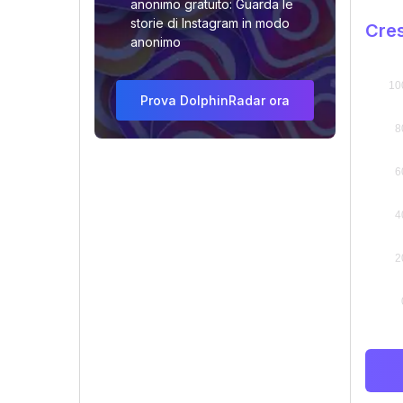
anonimo gratuito: Guarda le
storie di Instagram in modo
Cres
anonimo
Prova DolphinRadar ora