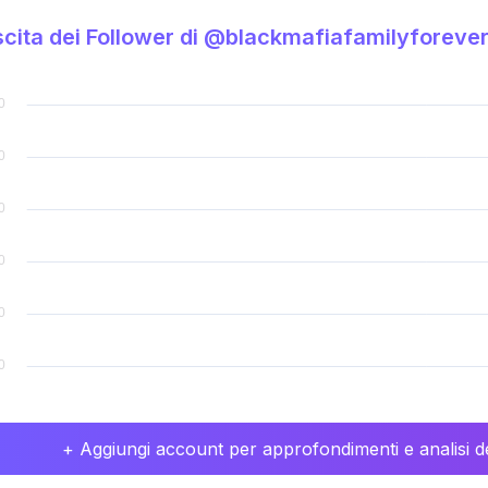
cita dei Follower di @blackmafiafamilyforeve
+ Aggiungi account per approfondimenti e analisi de