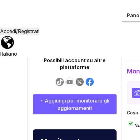
Big Meech
@
blackmafiafamilyforever
Pano
278.4K
follower
Accedi/Registrati
230 aggiornato giorni fa
@
bl
Big 
@blackmafiafamilyforever
Italiano
Possibili account su altre
piattaforme
Moni
+ Aggiungi per monitorare gli
aggiornamenti
Cosa 
Nu