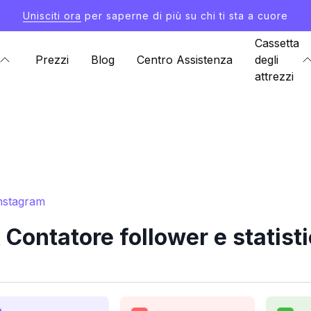
Unisciti ora
per saperne di più su chi ti sta a cuore
Cassetta
Prezzi
Blog
Centro Assistenza
degli
attrezzi
Instagram
 Contatore follower e statis