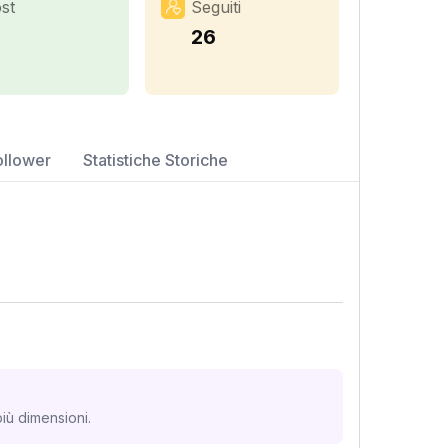
st
Seguiti
7
26
ollower
Statistiche Storiche
iù dimensioni.