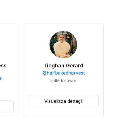
ess
Tieghan Gerard
@
halfbakedharvest
s
5.4M
follower
Visualizza dettagli