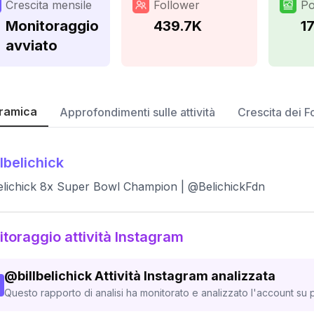
Crescita mensile
Follower
Po
Monitoraggio
439.7K
1
avviato
ramica
Approfondimenti sulle attività
Crescita dei F
llbelichick
Belichick 8x Super Bowl Champion | @BelichickFdn
toraggio attività Instagram
@
billbelichick
Attività Instagram analizzata
Questo rapporto di analisi ha monitorato e analizzato l'account su p