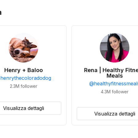
a
Henry + Baloo
Rena | Healthy Fitn
Meals
@
henrythecoloradodog
@
healthyfitnessmeal
2.3M
follower
4.3M
follower
Visualizza dettagli
Visualizza dettagli