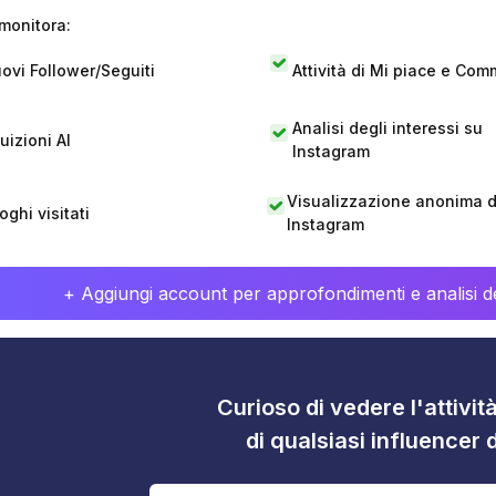
monitora:
ovi Follower/Seguiti
Attività di Mi piace e Com
Analisi degli interessi su
tuizioni AI
Instagram
Visualizzazione anonima di
oghi visitati
Instagram
+ Aggiungi account per approfondimenti e analisi de
Curioso di vedere l'attivi
di qualsiasi influencer 