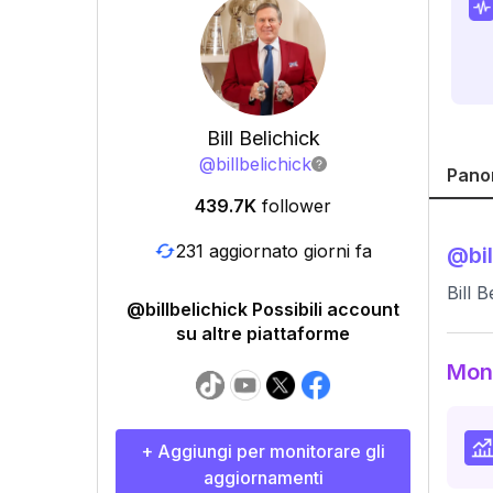
Bill Belichick
@
billbelichick
Pano
439.7K
follower
231 aggiornato giorni fa
@
bi
Bill 
@billbelichick Possibili account
su altre piattaforme
Moni
+ Aggiungi per monitorare gli
aggiornamenti