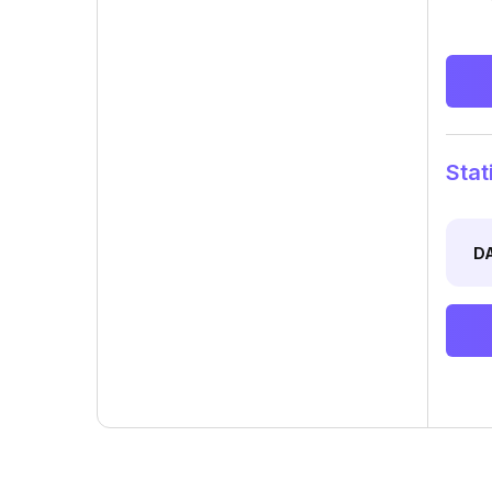
Stat
D