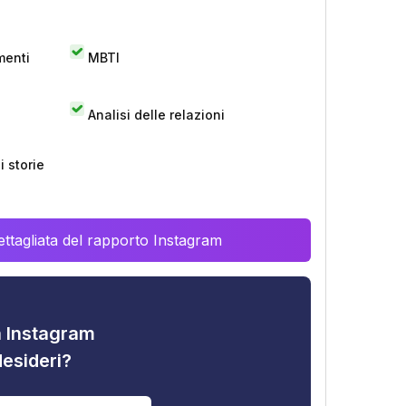
menti
MBTI
Analisi delle relazioni
 storie
ttagliata del rapporto Instagram
tà Instagram
desideri?