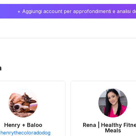
+ Aggiungi account per approfondimenti e analisi de
a
Henry + Baloo
Rena | Healthy Fitn
Meals
@
henrythecoloradodog