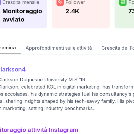
Crescita mensile
Follower
Po
Monitoraggio
2.4K
7
avviato
ramica
Approfondimenti sulle attività
Crescita dei F
larkson4
larkson Duquesne University M.S ’19
larkson, celebrated KOL in digital marketing, has transfo
s accolades, his dynamic strategies fuel his consultancy'
s, sharing insights shaped by his tech-savvy family. His p
n marketing, setting industry benchmarks.
toraggio attività Instagram