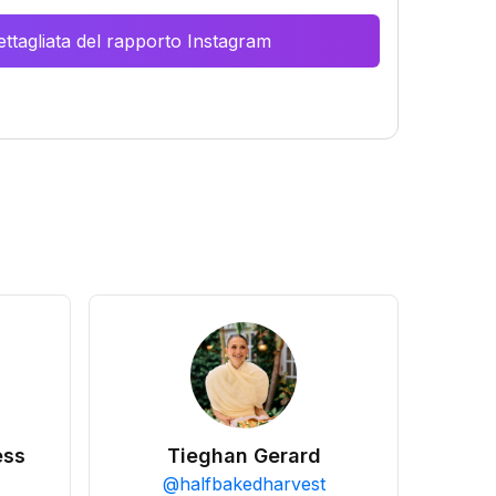
ttagliata del rapporto Instagram
ess
Tieghan Gerard
@
halfbakedharvest