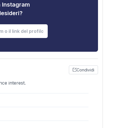
tà Instagram
desideri?
Condividi
ce interest.