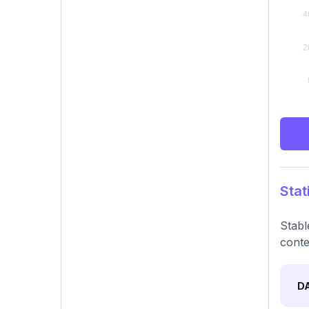
Stat
Stabl
conte
D