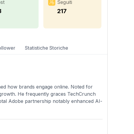
st
Seguiti
3
217
ollower
Statistiche Storiche
rmed how brands engage online. Noted for
s growth. He frequently graces TechCrunch
ivotal Adobe partnership notably enhanced AI-