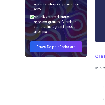
analizza interessi, posizioni e
altro
Visualizzatore di storie
anonimo gratuito: Guarda le
storie di Instagram in modo
anonimo
Prova DolphinRadar ora
Cres
Minim