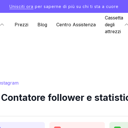
Unisciti ora
per saperne di più su chi ti sta a cuore
Cassetta
Prezzi
Blog
Centro Assistenza
degli
attrezzi
Instagram
ontatore follower e statist