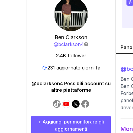
Ben Clarkson
@
bclarkson4
Pano
2.4K
follower
231 aggiornato giorni fa
@
bc
Ben C
@bclarkson4 Possibili account su
Ben C
altre piattaforme
Forbe
panel
drive
+ Aggiungi per monitorare gli
Moni
aggiornamenti