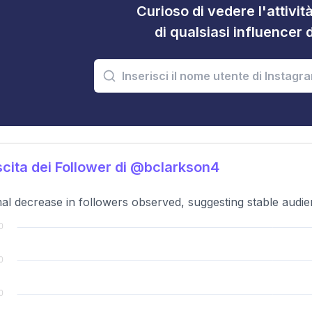
Curioso di vedere l'attivi
di qualsiasi influencer 
cita dei Follower di @bclarkson4
al decrease in followers observed, suggesting stable audien